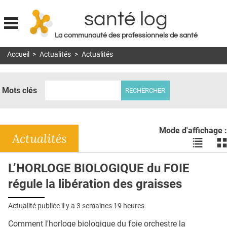
santé log
La communauté des professionnels de santé
Jump to navigation
Accueil
>
Actualités
>
Actualités
MON COMPTE
ABONNEMENT
Mots clés
S'ABONNER À LA REVUE SOIN À DOMICILE
ACTUS
Mode d'affichage :
DOSSIERS
Actualités
Voir
Vo
les
le
RÉSEAUX
actualité
ac
L’HORLOGE BIOLOGIQUE du FOIE
en
en
E-REVUE SAD
régule la libération des graisses
liste
bl
THÉMA
Actualité publiée il y a
3 semaines 19 heures
L'APP
Comment l'horloge biologique du foie orchestre la