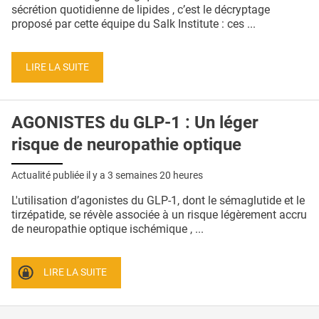
QUI SOMMES-NOUS ?
sécrétion quotidienne de lipides , c’est le décryptage
proposé par cette équipe du Salk Institute : ces ...
PUBLICITÉ
CONDITIONS GÉNÉRALES
LIRE LA SUITE
CONTACT
AGONISTES du GLP-1 : Un léger
CRÉDITS
risque de neuropathie optique
Actualité publiée il y a
3 semaines 20 heures
L'utilisation d’agonistes du GLP-1, dont le sémaglutide et le
tirzépatide, se révèle associée à un risque légèrement accru
de neuropathie optique ischémique , ...
LIRE LA SUITE