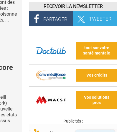
ont des
RECEVOIR LA NEWSLETTER
ées :
poisonne
, ...
tout sur votre
santé mentale
s
core
Vos crédits
eill
Vos solutions
pros
ork)
uvelle
des états
ssus ...
Publicités :