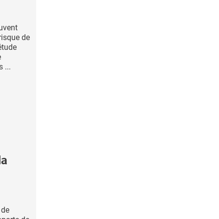
uvent
risque de
étude
e
 ...
la
 de