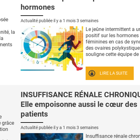
hormones
osée
Actualité publiée il y a
1 mois 3 semaines
Le jeûne intermittent a u
nité, la
positif sur les hormones
la
féminines en cas de sy
aments
des ovaires polykystiqu
souligne cette équipe de .
LIRE LA SUITE
INSUFFISANCE RÉNALE CHRONIQU
Elle empoisonne aussi le cœur des
patients
e
 grâce
Actualité publiée il y a
1 mois 3 semaines
tion
Insuffisance rénale chro