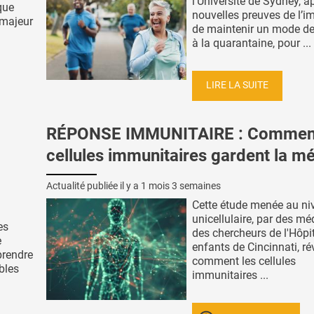
l’Université de Sydney, a
que
nouvelles preuves de l’i
 majeur
de maintenir un mode de 
à la quarantaine, pour ...
LIRE LA SUITE
RÉPONSE IMMUNITAIRE : Comment
cellules immunitaires gardent la m
Actualité publiée il y a
1 mois 3 semaines
Cette étude menée au ni
unicellulaire, par des mé
es
des chercheurs de l'Hôpi
e
enfants de Cincinnati, ré
prendre
comment les cellules
bles
immunitaires ...