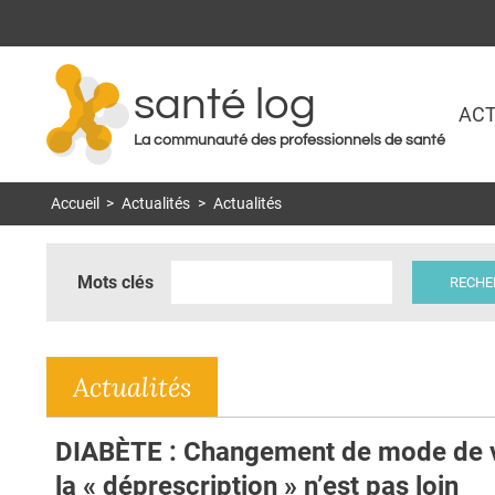
santé log
ACT
La communauté des professionnels de santé
Accueil
>
Actualités
>
Actualités
Mots clés
Actualités
DIABÈTE : Changement de mode de v
la « déprescription » n’est pas loin