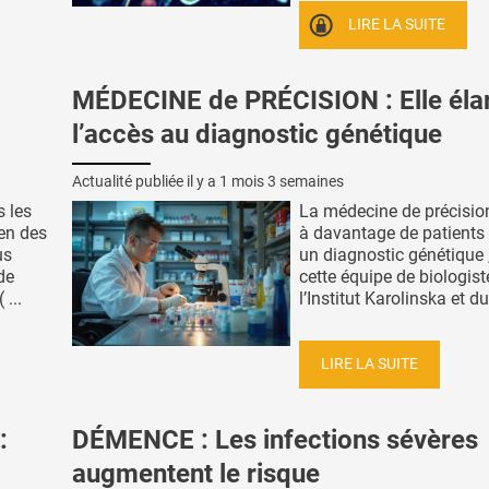
LIRE LA SUITE
MÉDECINE de PRÉCISION : Elle élar
l’accès au diagnostic génétique
Actualité publiée il y a
1 mois 3 semaines
s les
La médecine de précisio
ien des
à davantage de patients 
us
un diagnostic génétique 
de
cette équipe de biologist
 ...
l’Institut Karolinska et du 
LIRE LA SUITE
:
DÉMENCE : Les infections sévères
augmentent le risque