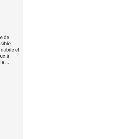
re de
sible,
mobile et
ux à
 ...
e