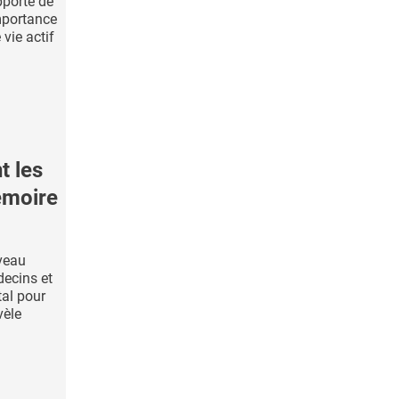
pporte de
mportance
vie actif
 les
émoire
veau
decins et
tal pour
vèle