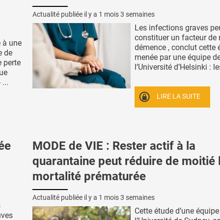
Actualité publiée il y a
1 mois 3 semaines
Les infections graves pe
constituer un facteur de 
é à une
démence , conclut cette 
e de
menée par une équipe d
 perte
l’Université d’Helsinki : les
que
...
LIRE LA SUITE
tée
MODE de VIE : Rester actif à la
quarantaine peut réduire de moitié 
mortalité prématurée
Actualité publiée il y a
1 mois 3 semaines
s
Cette étude d’une équipe
uves