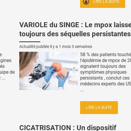
LIRE LA SUITE
VARIOLE du SINGE : Le mpox laiss
toujours des séquelles persistantes
Actualité publiée il y a
1 mois 3 semaines
e
58 % des patients touch
igines
l'épidémie de mpox de 
vés
signalent toujours des
quipe de
symptômes physiques
...
persistants , conclut ces
médecins experts des US
...
LIRE LA SUITE
CICATRISATION : Un dispositif