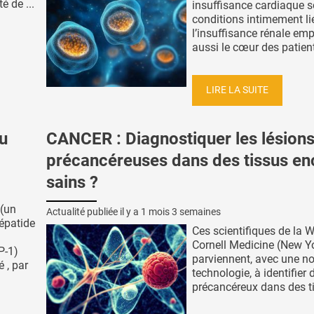
é de ...
insuffisance cardiaque s
conditions intimement li
l’insuffisance rénale em
aussi le cœur des patients
LIRE LA SUITE
u
CANCER : Diagnostiquer les lésion
précancéreuses dans des tissus en
sains ?
 (un
Actualité publiée il y a
1 mois 3 semaines
zépatide
Ces scientifiques de la W
Cornell Medicine (New Y
P-1)
parviennent, avec une no
é , par
technologie, à identifier 
précancéreux dans des ti