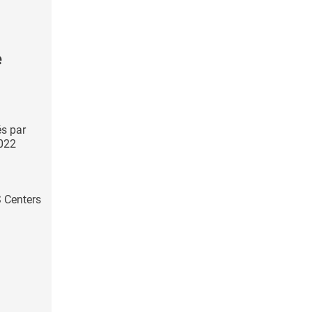
e
és par
2022
 Centers