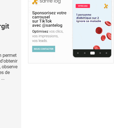
git
n permet
d'obtenir
, observe
es de
...