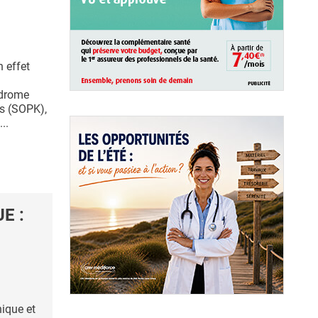
n effet
ndrome
es (SOPK),
..
E :
nique et