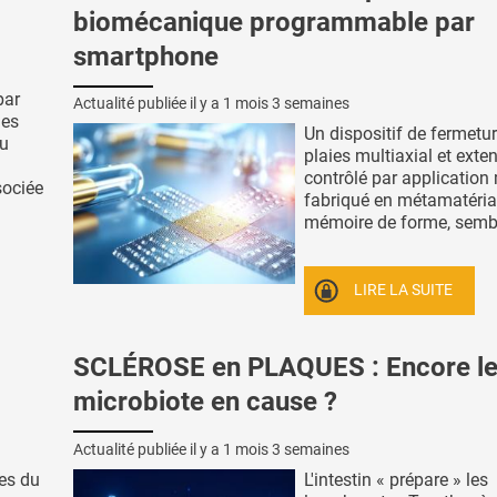
biomécanique programmable par
smartphone
par
Actualité publiée il y a
1 mois 3 semaines
des
Un dispositif de fermetu
au
plaies multiaxial et exten
contrôlé par application 
sociée
fabriqué en métamatéria
mémoire de forme, semble
LIRE LA SUITE
SCLÉROSE en PLAQUES : Encore l
microbiote en cause ?
Actualité publiée il y a
1 mois 3 semaines
es du
L'intestin « prépare » les