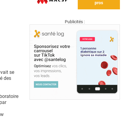
pros
Publicités :
vait se
té des
boratoire
 par
ow