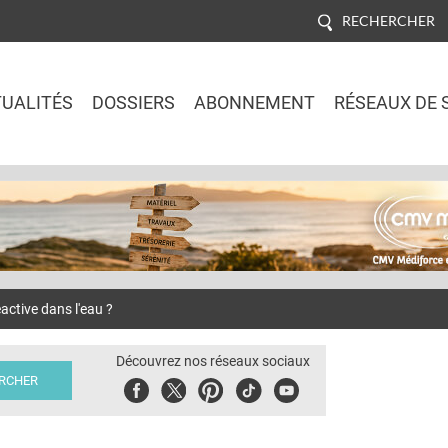
RECHERCHER
UALITÉS
DOSSIERS
ABONNEMENT
RÉSEAUX DE 
Jump to navigation
active dans l'eau ?
Découvrez nos réseaux sociaux
Facebook
Twitter
Pinterest
Tiktok
Youbute