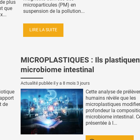
 de plus
microparticules (PM) en
nt que
suspension de la pollution...
x...
LIRE LA SUITE
MICROPLASTIQUES : Ils plastiquent
microbiome intestinal
Actualité publiée il y a
8 mois 3 jours
iotique
Cette analyse de prélèv
rapport
humains révèle que les
t de
microplastiques modifie
profondeur la compositi
microbiome intestinal. C
présentée à l...