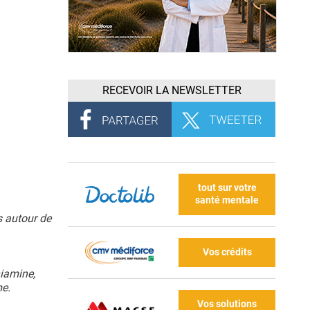
RECEVOIR LA NEWSLETTER
tout sur votre
santé mentale
s autour de
Vos crédits
iamine,
me.
Vos solutions