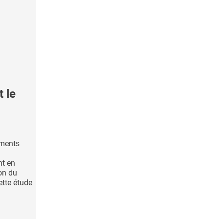
 le
ements
nt en
on du
ette étude