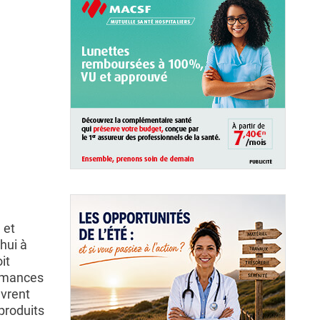
 et
hui à
it
rmances
uvrent
produits