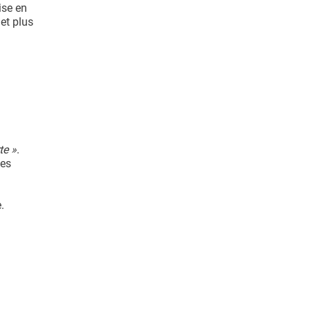
ise en
et plus
te »
.
les
.