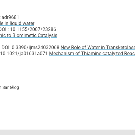
v.adr9681
e in liquid water
7 DOI : 10.1155/2007/23286
ic to Biomimetic Catalysis
22 DOI: 0.3390/ijms24032068
New Role of Water in Transketolase
I: 10.1021/ja01631a071
Mechanism of Thiamine-catalyzed Reac
n Santélog
e