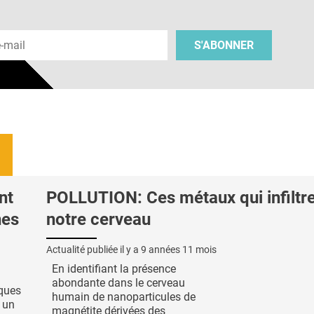
 e-mail
S'ABONNER
nt
POLLUTION: Ces métaux qui infiltr
nes
notre cerveau
Actualité publiée il y a
9 années 11 mois
En identifiant la présence
abondante dans le cerveau
iques
humain de nanoparticules de
 un
magnétite dérivées des