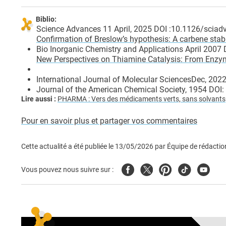
Biblio:
Science Advances 11 April, 2025 DOI :10.1126/sciad
Confirmation of Breslow’s hypothesis: A carbene stabl
Bio Inorganic Chemistry and Applications April 200
New Perspectives on Thiamine Catalysis: From Enzym
International Journal of Molecular SciencesDec, 20
Journal of the American Chemical Society, 1954 DO
Lire aussi :
PHARMA : Vers des médicaments verts, sans solvants
Pour en savoir plus et partager vos commentaires
Cette actualité a été publiée le
13/05/2026
par
Équipe de rédactio
Facebook
Twitter
Pinterest
Tiktok
Youtub
Vous pouvez nous suivre sur :