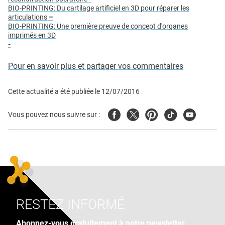
BIO-PRINTING: Du cartilage artificiel en 3D pour réparer les
articulations
–
BIO-PRINTING: Une première preuve de concept d'organes
imprimés en 3D
-
Pour en savoir plus et partager vos commentaires
Cette actualité a été publiée le
12/07/2016
Facebook
Twitter
Pinterest
Tiktok
Youtube
Vous pouvez nous suivre sur :
RESTEZ INFORMÉ
Abonnez-vous gratuitement à notre newsletter