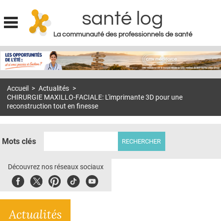
santé log
La communauté des professionnels de santé
Jump to navigation
MON COMPTE
ABONNEMENT
Accueil
>
Actualités
>
S'ABONNER À LA REVUE SOIN À DOMICILE
CHIRURGIE MAXILLO-FACIALE: L'imprimante 3D pour une
reconstruction tout en finesse
ACTUS
DOSSIERS
Mots clés
RÉSEAUX
Découvrez nos réseaux sociaux
E-REVUE SAD
Facebook
Twitter
Pinterest
Tiktok
Youbute
THÉMA
L'APP
Actualités