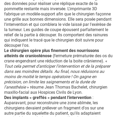
des données pour réaliser une réplique exacte de la
pommette restante mais inversée. L'imprimante 3D
fabrique
un modèle-support afin que le chirurgien façonne
une
grille aux bonnes dimensions. Elle sera posée pendant
l'intervention et qui comblera le vide laissé par l'exérèse de
la tumeur. Les guides de coupe épousent parfaitement le
relief de la partie à découper. Ils comportent des rainures
qui indiquent le tracé que le chirurgien doit suivre pour
découper l'os.
Le chirurgien opère plus finement des nourrissons
atteints de craniosténose
(fermeture prématurée des os du
crane engendrant une réduction de la boite crânienne). «
Tout cela permet d'anticiper l'intervention et de la préparer
dans ses moindres détails. Au final, nous réduisons au
moins de moitié le temps opératoire ! On gagne en
précision, on limite les saignements et la durée de
l'anesthésie
» résume Jean Thomas Bachelet, chirurgien
maxillo-facial aux Hospices Civils de Lyon.
Des implants « greffés » pendant l'intervention
:
Auparavant, pour reconstruire une zone abîmée, les
chirurgiens devaient prélever un fragment d'os sur une
autre partie du squelette du patient, qu'ils adaptaient