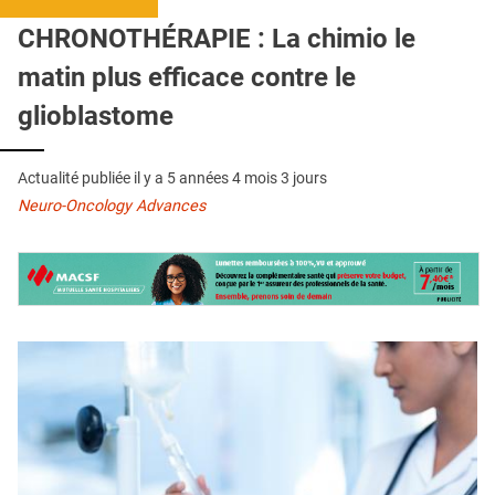
QUI SOMMES-NOUS ?
CHRONOTHÉRAPIE : La chimio le
PUBLICITÉ
matin plus efficace contre le
CONDITIONS GÉNÉRALES
glioblastome
CONTACT
Actualité publiée il y a
5 années 4 mois 3 jours
CRÉDITS
Neuro-Oncology Advances