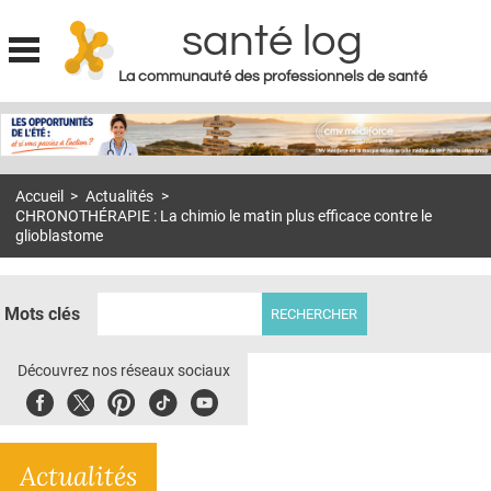
santé log
La communauté des professionnels de santé
Jump to navigation
MON COMPTE
ABONNEMENT
Accueil
>
Actualités
>
S'ABONNER À LA REVUE SOIN À DOMICILE
CHRONOTHÉRAPIE : La chimio le matin plus efficace contre le
glioblastome
ACTUS
DOSSIERS
Mots clés
RÉSEAUX
Découvrez nos réseaux sociaux
E-REVUE SAD
Facebook
Twitter
Pinterest
Tiktok
Youbute
THÉMA
L'APP
Actualités