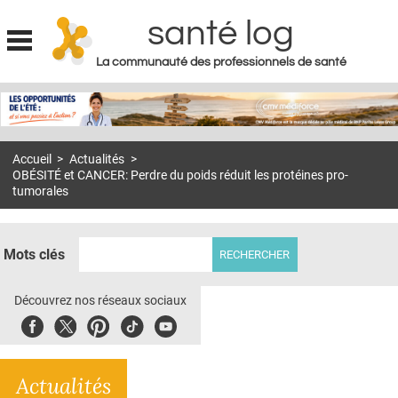
santé log
La communauté des professionnels de santé
Jump to navigation
MON COMPTE
ABONNEMENT
Accueil
>
Actualités
>
S'ABONNER À LA REVUE SOIN À DOMICILE
OBÉSITÉ et CANCER: Perdre du poids réduit les protéines pro-
tumorales
ACTUS
DOSSIERS
Mots clés
RÉSEAUX
Découvrez nos réseaux sociaux
E-REVUE SAD
Facebook
Twitter
Pinterest
Tiktok
Youbute
THÉMA
L'APP
Actualités