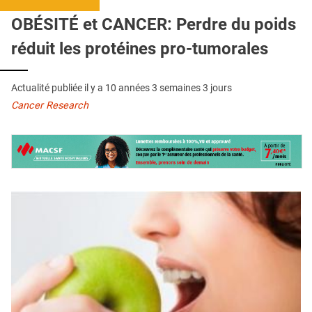
QUI SOMMES-NOUS ?
OBÉSITÉ et CANCER: Perdre du poids
PUBLICITÉ
réduit les protéines pro-tumorales
CONDITIONS GÉNÉRALES
Actualité publiée il y a
10 années 3 semaines 3 jours
CONTACT
Cancer Research
CRÉDITS