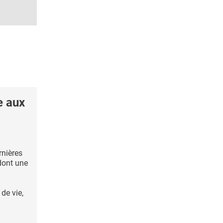
e aux
nières
 dont une
de vie,