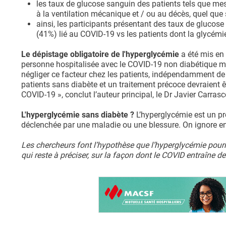
les taux de glucose sanguin des patients tels que mes
à la ventilation mécanique et / ou au décès, quel que s
ainsi, les participants présentant des taux de glucos
(41%) lié au COVID-19 vs les patients dont la glycémi
Le dépistage obligatoire de l'hyperglycémie
a été mis en
personne hospitalisée avec le COVID-19 non diabétique ma
négliger ce facteur chez les patients, indépendamment de 
patients sans diabète et un traitement précoce devraient ê
COVID-19 », conclut l’auteur principal, le Dr Javier Carra
L'hyperglycémie sans diabète ?
L’hyperglycémie est un p
déclenchée par une maladie ou une blessure. On ignore enc
Les chercheurs font l’hypothèse que l’hyperglycémie pourrai
qui reste à préciser, sur la façon dont le COVID entraîne d