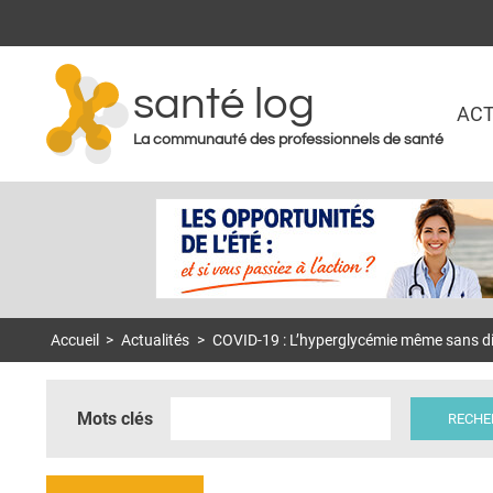
santé log
ACT
La communauté des professionnels de santé
Accueil
>
Actualités
>
COVID-19 : L’hyperglycémie même sans di
Mots clés