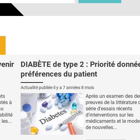
venir
DIABÈTE de type 2 : Priorité donné
préférences du patient
Actualité publiée il y a
7 années 8 mois
nts
Après un examen des der
ntés à
preuves de la littérature
au
série d'essais récents
abilité
d'interventions sur les
les...
médicaments et le mode 
de nouvelles...