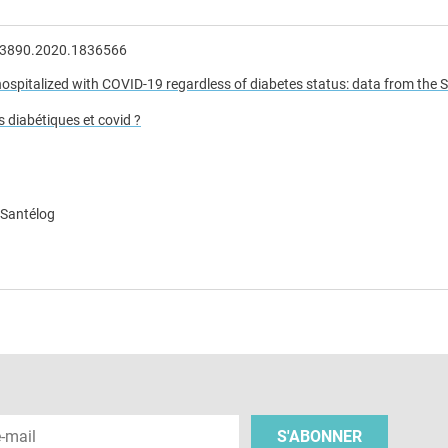
853890.2020.1836566
hospitalized with COVID-19 regardless of diabetes status: data from the 
 diabétiques et covid ?
 Santélog
e
 e-mail
S'ABONNER