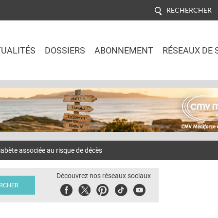
RECHERCHER
UALITÉS
DOSSIERS
ABONNEMENT
RÉSEAUX DE 
Jump to navigation
abète associée au risque de décès
Découvrez nos réseaux sociaux
Facebook
Twitter
Pinterest
Tiktok
Youbute