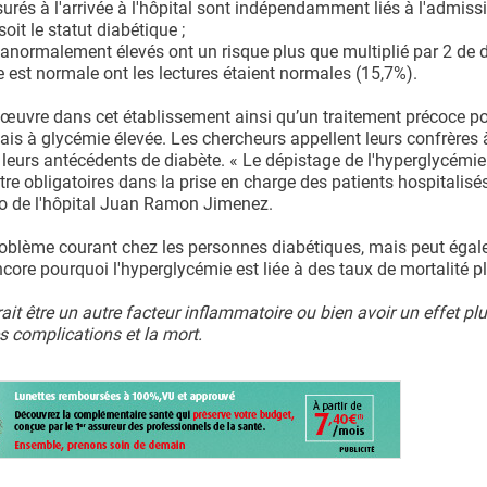
urés à l'arrivée à l'hôpital sont indépendamment liés à l'admiss
oit le statut diabétique ;
e anormalement élevés ont un risque plus que multiplié par 2 de 
e est normale ont les lectures étaient normales (15,7%).
 œuvre dans cet établissement ainsi qu’un traitement précoce po
is à glycémie élevée. Les chercheurs appellent leurs confrères 
leurs antécédents de diabète. « Le dépistage de l'hyperglycémie
tre obligatoires dans la prise en charge des patients hospitalisé
sco de l'hôpital Juan Ramon Jimenez.
roblème courant chez les personnes diabétiques, mais peut égal
ore pourquoi l'hyperglycémie est liée à des taux de mortalité pl
t être un autre facteur inflammatoire ou bien avoir un effet plus
es complications et la mort.