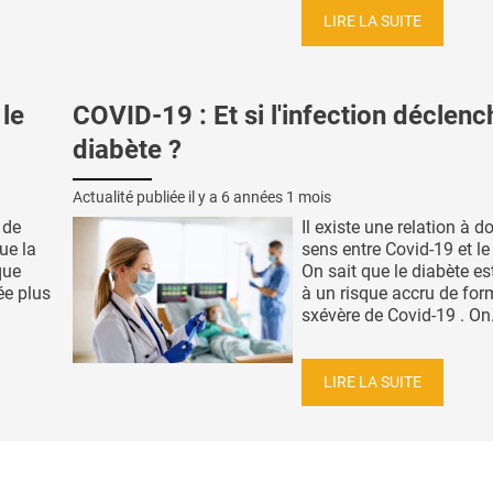
LIRE LA SUITE
 le
COVID-19 : Et si l'infection déclench
diabète ?
Actualité publiée il y a
6 années 1 mois
 de
Il existe une relation à d
ue la
sens entre Covid-19 et le
que
On sait que le diabète es
iée plus
à un risque accru de for
sxévère de Covid-19 . On.
LIRE LA SUITE