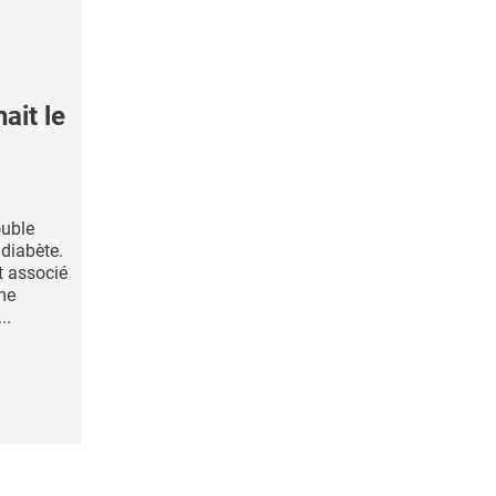
ait le
ouble
 diabète.
t associé
me
..