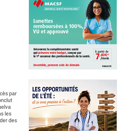
cès par
onclut
uelva
s les
der des