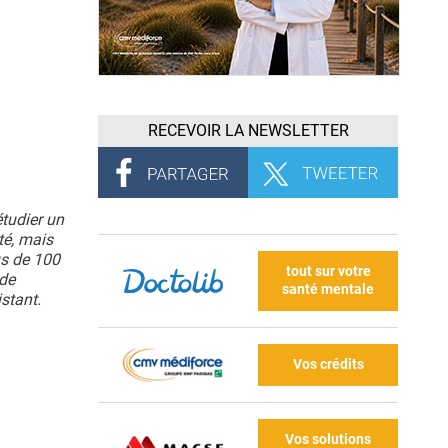
RECEVOIR LA NEWSLETTER
étudier un
té, mais
us de 100
tout sur votre
 de
santé mentale
stant.
Vos crédits
Vos solutions