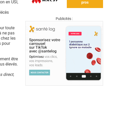
ion en USI,
pros
décès
Publicités :
ur toute
à ne pas
 chez les
s pour
ement être
us élevés.
 direct,