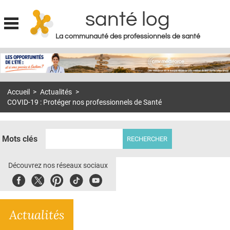
santé log
La communauté des professionnels de santé
Jump to navigation
MON COMPTE
ABONNEMENT
Accueil
>
Actualités
>
S'ABONNER À LA REVUE SOIN À DOMICILE
COVID-19 : Protéger nos professionnels de Santé
ACTUS
DOSSIERS
Mots clés
RÉSEAUX
Découvrez nos réseaux sociaux
E-REVUE SAD
Facebook
Twitter
Pinterest
Tiktok
Youbute
THÉMA
Actualités
L'APP