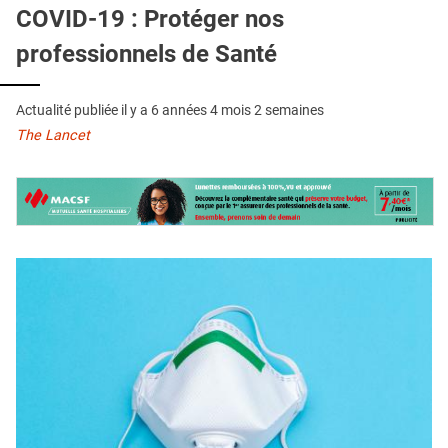
QUI SOMMES-NOUS ?
COVID-19 : Protéger nos
professionnels de Santé
PUBLICITÉ
CONDITIONS GÉNÉRALES
Actualité publiée il y a
6 années 4 mois 2 semaines
CONTACT
The Lancet
CRÉDITS