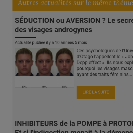
Autres actualités sur le même thème
SÉDUCTION ou AVERSION ? Le secr
des visages androgynes
Actualité publiée il y a
10 années 5 mois
Ces psychologues de l’Univ
d'Otago l’appellent le « Jo
Depp effect ». Ils nous exp
pourquoi les visages masc
ayant des traits féminins...
LIRE LA SUITE
INHIBITEURS de la POMPE à PROTO
Et si l'indigestion menait à la démen