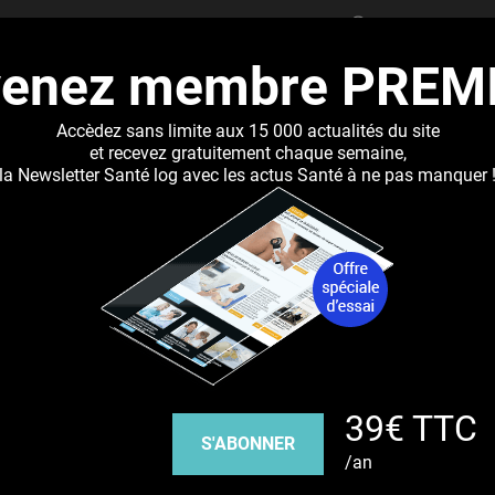
RECHERCHER
venez membre PREM
UALITÉS
DOSSIERS
ABONNEMENT
RÉSEAUX DE 
Accèdez sans limite aux 15 000 actualités du site
et recevez gratuitement chaque semaine,
la Newsletter Santé log avec les actus Santé à ne pas manquer 
Jump to navigation
ence, un combo qui fait ses preuves
Découvrez nos réseaux sociaux
39€ TTC
Facebook
Twitter
Pinterest
Tiktok
Youbute
S'ABONNER
/an