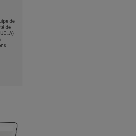
uipe de
ité de
 (UCLA)
a
ons