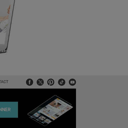
Facebook
Twitter
Pinterest
Tiktok
Youtube
TACT
NNER