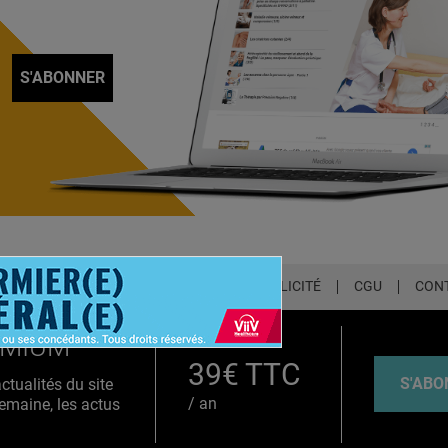
S'ABONNER
LETTER
QUI SOMMES-NOUS ?
PUBLICITÉ
CGU
CON
EMIUM
39€ TTC
S'ABO
tualités du site
/ an
emaine, les actus