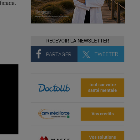
ficace.
RECEVOIR LA NEWSLETTER
tout sur votre
santé mentale
Vos crédits
Vos solutions