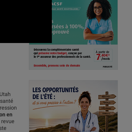
uves
 Utah
 santé
ression
ion en
a revue
ste