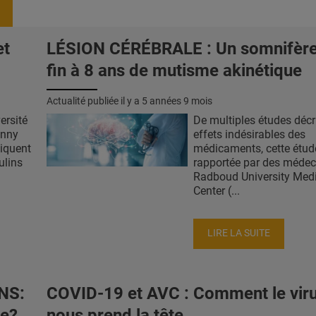
et
LÉSION CÉRÉBRALE : Un somnifèr
fin à 8 ans de mutisme akinétique
Actualité publiée il y a
5 années 9 mois
ersité
De multiples études décr
hnny
effets indésirables des
liquent
médicaments, cette étud
ulins
rapportée par des médec
Radboud University Med
Center (...
LIRE LA SUITE
NS:
COVID-19 et AVC : Comment le vir
ce?
nous prend la tête