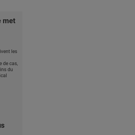
e met
ivent les
e de cas,
ins du
ical
us