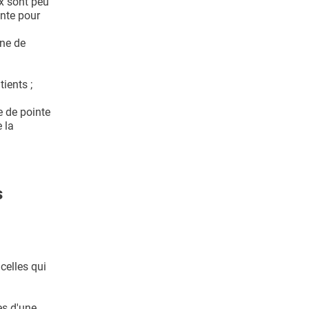
ux sont peu
inte pour
ine de
ients ;
e de pointe
 la
s
celles qui
es d'une