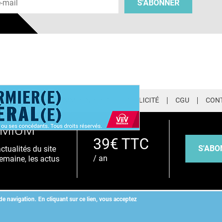
S'ABONNER
LETTER
QUI SOMMES-NOUS ?
PUBLICITÉ
CGU
CON
EMIUM
39€ TTC
S'ABO
tualités du site
/ an
emaine, les actus
de navigation.
En cliquant sur ce lien, vous acceptez
Copyright
©
2026 ALLIEDHEALTH