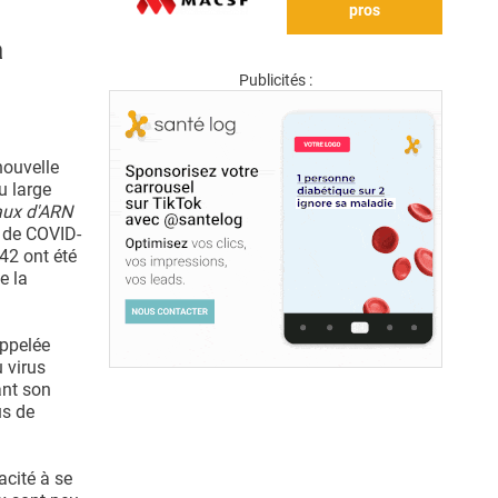
pros
a
Publicités :
nouvelle
u large
eaux d'ARN
s de COVID-
42 ont été
e la
appelée
 virus
ant son
us de
acité à se