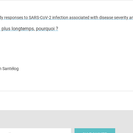
dy responses to SARS-CoV-2 infection associated with disease severity 
s plus longtemps, pourquoi ?
n Santélog
e
 e-mail