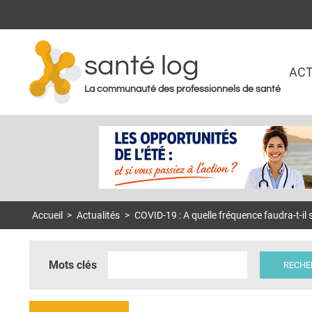
santé log
ACT
La communauté des professionnels de santé
Accueil
>
Actualités
>
COVID-19 : A quelle fréquence faudra-t-il s
Mots clés