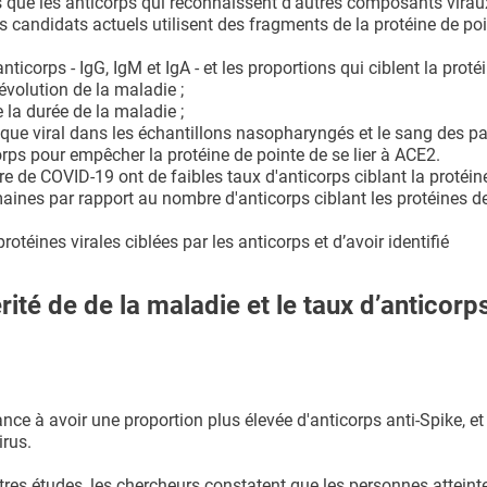
lors que les anticorps qui reconnaissent d'autres composants vira
s candidats actuels utilisent des fragments de la protéine de po
ticorps - IgG, IgM et IgA - et les proportions qui ciblent la proté
’évolution de la maladie ;
 la durée de la maladie ;
que viral dans les échantillons nasopharyngés et le sang des pat
icorps pour empêcher la protéine de pointe de se lier à ACE2.
re de COVID-19 ont de faibles taux d'anticorps ciblant la protéin
umaines par rapport au nombre d'anticorps ciblant les protéines de
protéines virales ciblées par les anticorps et d’avoir identifié
rité de de la maladie et le taux d’anticorp
e à avoir une proportion plus élevée d'anticorps anti-Spike, et 
irus.
s études, les chercheurs constatent que les personnes atteint