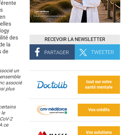
férente
es
 en
elles
logy
ilité des
RECEVOIR LA NEWSLETTER
de la
s de
associé un
-ensemble
tout sur votre
onc associé
santé mentale
si plus
certains
Vos crédits
 le
-CoV-2
A ce
Vos solutions