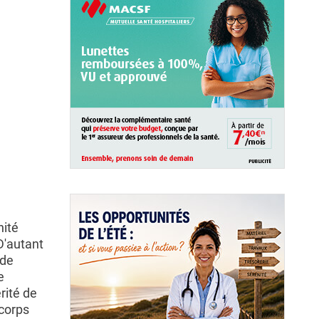
nité
 D'autant
 de
e
rité de
icorps