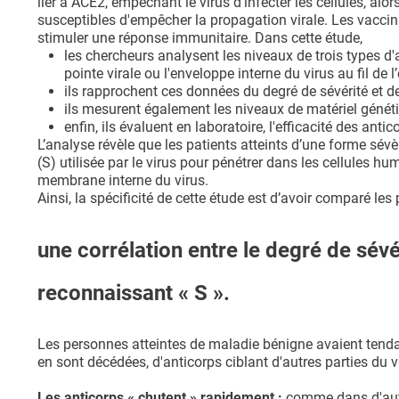
lier à ACE2, empêchant le virus d'infecter les cellules, a
susceptibles d'empêcher la propagation virale. Les vaccin
stimuler une réponse immunitaire. Dans cette étude,
les chercheurs analysent les niveaux de trois types d'an
pointe virale ou l'enveloppe interne du virus au fil de l
ils rapprochent ces données du degré de sévérité et de
ils mesurent également les niveaux de matériel généti
enfin, ils évaluent en laboratoire, l'efficacité des ant
L’analyse révèle que les patients atteints d’une forme sévè
(S) utilisée par le virus pour pénétrer dans les cellules h
membrane interne du virus.
Ainsi, la spécificité de cette étude est d’avoir comparé les 
une corrélation entre le degré de sévé
reconnaissant « S ».
Les personnes atteintes de maladie bénigne avaient tendanc
en sont décédées, d'anticorps ciblant d'autres parties du v
Les anticorps « chutent » rapidement :
comme dans d'autre