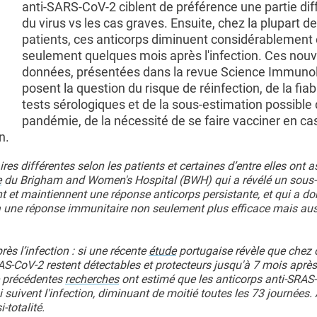
anti-SARS-CoV-2 ciblent de préférence une partie dif
du virus vs les cas graves. Ensuite, chez la plupart d
patients, ces anticorps diminuent considérablement
seulement quelques mois après l'infection. Ces nouv
données, présentées dans la revue Science Immuno
posent la question du risque de réinfection, de la fiab
tests sérologiques et de la sous-estimation possible 
pandémie, de la nécessité de se faire vacciner en ca
n.
s différentes selon les patients et certaines d’entre elles ont 
e
du Brigham and Women's Hospital (BWH) qui a révélé un sous
t et maintiennent une réponse anticorps persistante, et qui a d
 à une réponse immunitaire non seulement plus efficace mais aus
ès l’infection : si une récente
étude
portugaise révèle que chez 
RAS-CoV-2 restent détectables et protecteurs jusqu'à 7 mois après
 précédentes
recherches
ont estimé que les anticorps anti-SRAS
uivent l'infection, diminuant de moitié toutes les 73 journées. 
-totalité.