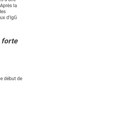
Après la
des
aux d'IgG
 forte
de début de