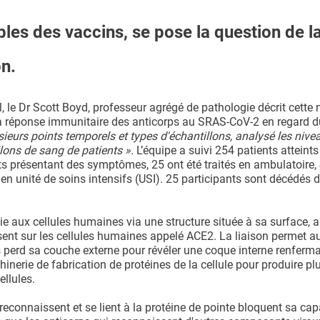
les des vaccins, se pose la question de l
on.
l, le Dr Scott Boyd, professeur agrégé de pathologie décrit cette 
la réponse immunitaire des anticorps au SRAS-CoV-2 en regard d
eurs points temporels et types d'échantillons, analysé les niv
lons de sang de patients ».
L’équipe a suivi 254 patients atteint
s présentant des symptômes, 25 ont été traités en ambulatoire, 
en unité de soins intensifs (USI). 25 participants sont décédés d
e aux cellules humaines via une structure située à sa surface, 
résent sur les cellules humaines appelé ACE2. La liaison permet au
 virus perd sa couche externe pour révéler une coque interne renferm
inerie de fabrication de protéines de la cellule pour produire pl
ellules.
 reconnaissent et se lient à la protéine de pointe bloquent sa cap