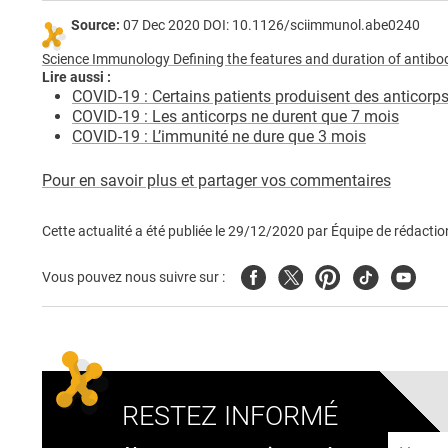
Source:
07 Dec 2020 DOI: 10.1126/sciimmunol.abe0240
Science Immunology Defining the features and duration of antibo
Lire aussi :
COVID-19 : Certains patients produisent des anticorp
COVID-19 : Les anticorps ne durent que 7 mois
COVID-19 : L’immunité ne dure que 3 mois
Pour en savoir plus et partager vos commentaires
Cette actualité a été publiée le
29/12/2020
par
Équipe de rédactio
Facebook
Twitter
Pinterest
Tiktok
Youtub
Vous pouvez nous suivre sur :
RESTEZ INFORMÉ
Adresse