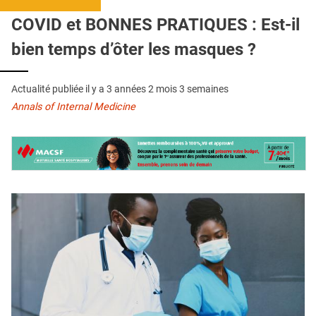
QUI SOMMES-NOUS ?
COVID et BONNES PRATIQUES : Est-il
PUBLICITÉ
bien temps d’ôter les masques ?
CONDITIONS GÉNÉRALES
Actualité publiée il y a
3 années 2 mois 3 semaines
CONTACT
Annals of Internal Medicine
CRÉDITS