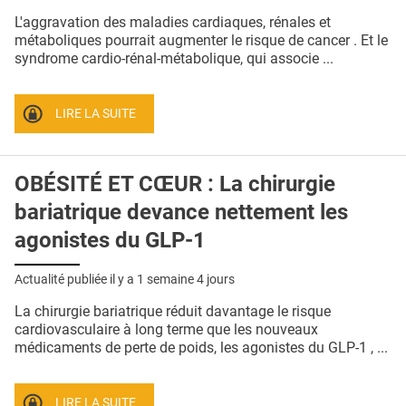
QUI SOMMES-NOUS ?
L'aggravation des maladies cardiaques, rénales et
métaboliques pourrait augmenter le risque de cancer . Et le
PUBLICITÉ
syndrome cardio-rénal-métabolique, qui associe ...
CONDITIONS GÉNÉRALES
LIRE LA SUITE
CONTACT
CRÉDITS
OBÉSITÉ ET CŒUR : La chirurgie
bariatrique devance nettement les
agonistes du GLP-1
Actualité publiée il y a
1 semaine 4 jours
La chirurgie bariatrique réduit davantage le risque
cardiovasculaire à long terme que les nouveaux
médicaments de perte de poids, les agonistes du GLP-1 , ...
LIRE LA SUITE