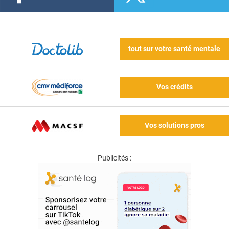
tout sur votre santé mentale
Vos crédits
Vos solutions pros
Publicités :