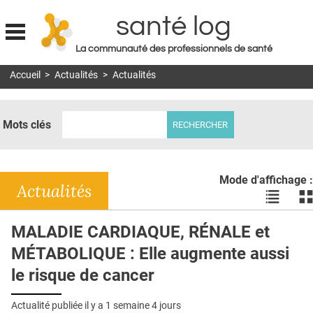
santé log
La communauté des professionnels de santé
Jump to navigation
Accueil
>
Actualités
>
Actualités
MON COMPTE
ABONNEMENT
Mots clés
S'ABONNER À LA REVUE SOIN À DOMICILE
ACTUS
Mode d'affichage :
DOSSIERS
Actualités
Voir
Vo
les
le
RÉSEAUX
actualité
ac
MALADIE CARDIAQUE, RÉNALE et
en
en
E-REVUE SAD
MÉTABOLIQUE : Elle augmente aussi
liste
bl
THÉMA
le risque de cancer
L'APP
Actualité publiée il y a
1 semaine 4 jours