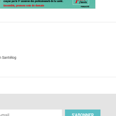
n Santélog
e
 e-mail
S'ABONNER