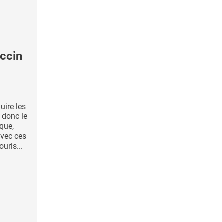
ccin
uire les
 donc le
que,
avec ces
uris...