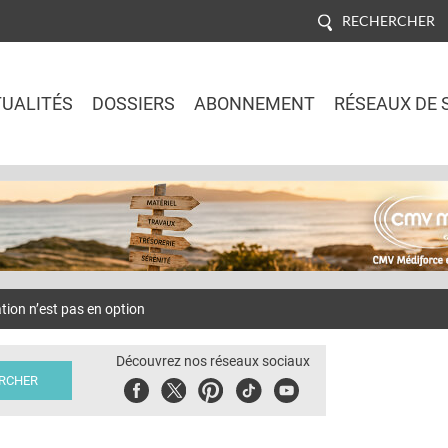
RECHERCHER
UALITÉS
DOSSIERS
ABONNEMENT
RÉSEAUX DE 
Jump to navigation
ion n’est pas en option
Découvrez nos réseaux sociaux
Facebook
Twitter
Pinterest
Tiktok
Youbute