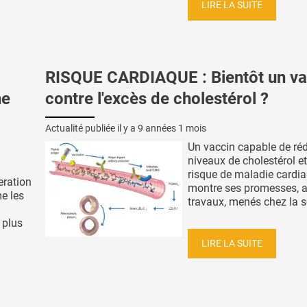
LIRE LA SUITE
RISQUE CARDIAQUE : Bientôt un va
ne
contre l'excès de cholestérol ?
Actualité publiée il y a
9 années 1 mois
Un vaccin capable de réd
niveaux de cholestérol et
risque de maladie cardia
eration
montre ses promesses, 
e les
travaux, menés chez la so
 plus
LIRE LA SUITE