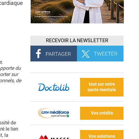
 cardiaque
RECEVOIR LA NEWSLETTER
e,
apporte du
orter sur
onnels, de
tout sur votre
santé mentale
Vos crédits
ssité de
é le lien
, la
Vos solutions