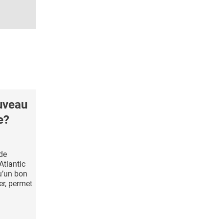
uveau
e?
de
Atlantic
u’un bon
er, permet