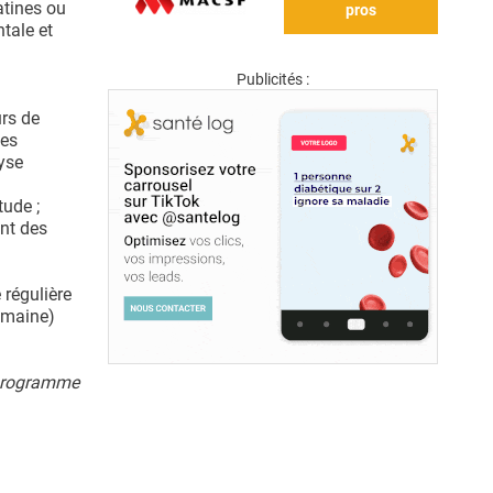
atines ou
pros
tale et
Publicités :
urs de
des
lyse
tude ;
ent des
 régulière
semaine)
n programme