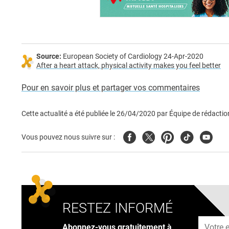
Source:
European Society of Cardiology 24-Apr-2020
After a heart attack, physical activity makes you feel better
Pour en savoir plus et partager vos commentaires
Cette actualité a été publiée le
26/04/2020
par
Équipe de rédactio
Facebook
Twitter
Pinterest
Tiktok
Youtub
Vous pouvez nous suivre sur :
RESTEZ INFORMÉ
Adresse
Abonnez-vous gratuitement à