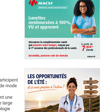
articipent
 de mode
e
ent une
e large
ologie