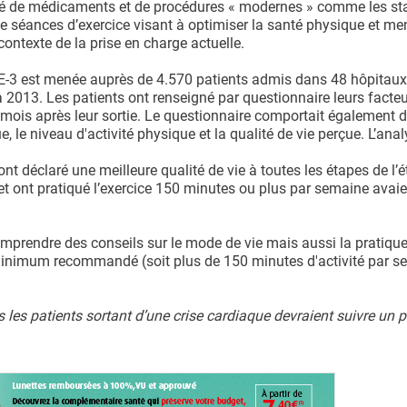
lité de médicaments et de procédures « modernes » comme les st
e séances d’exercice visant à optimiser la santé physique et men
 contexte de la prise en charge actuelle.
3 est menée auprès de 4.570 patients admis dans 48 hôpitaux
 2013. Les patients ont renseigné par questionnaire leurs facte
12 mois après leur sortie. Le questionnaire comportait également 
, le niveau d'activité physique et la qualité de vie perçue. L’ana
nt déclaré une meilleure qualité de vie à toutes les étapes de l’é
 et ont pratiqué l’exercice 150 minutes ou plus par semaine avai
prendre des conseils sur le mode de vie mais aussi la pratique
le minimum recommandé (soit plus de 150 minutes d'activité par 
ous les patients sortant d’une crise cardiaque devraient suivre u