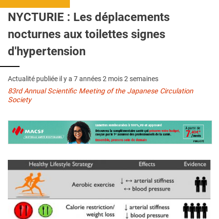
QUI SOMMES-NOUS ?
NYCTURIE : Les déplacements
PUBLICITÉ
nocturnes aux toilettes signes
CONDITIONS GÉNÉRALES
d'hypertension
CONTACT
Actualité publiée il y a
7 années 2 mois 2 semaines
CRÉDITS
83rd Annual Scientific Meeting of the Japanese Circulation
Society