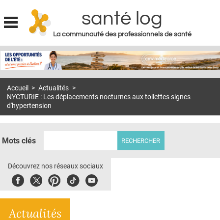
santé log
La communauté des professionnels de santé
Jump to navigation
MON COMPTE
ABONNEMENT
Accueil
>
Actualités
>
S'ABONNER À LA REVUE SOIN À DOMICILE
NYCTURIE : Les déplacements nocturnes aux toilettes signes
d'hypertension
ACTUS
DOSSIERS
Mots clés
RÉSEAUX
Découvrez nos réseaux sociaux
E-REVUE SAD
Facebook
Twitter
Pinterest
Tiktok
Youbute
THÉMA
L'APP
Actualités