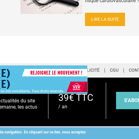
risque cardiovasculaire ? 
LIRE LA SUITE
LETTER
QUI SOMMES-NOUS ?
PUBLICITÉ
CGU
CON
EMIUM
39€ TTC
S'ABO
tualités du site
/ an
emaine, les actus
de navigation.
En cliquant sur ce lien, vous acceptez
Copyright
©
2026 ALLIEDHEALTH