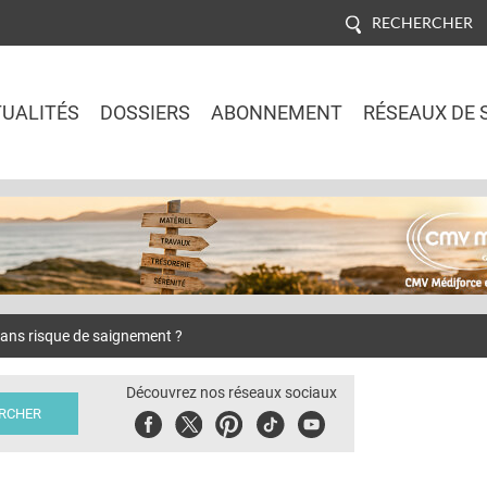
RECHERCHER
UALITÉS
DOSSIERS
ABONNEMENT
RÉSEAUX DE 
Jump to navigation
ans risque de saignement ?
Découvrez nos réseaux sociaux
Facebook
Twitter
Pinterest
Tiktok
Youbute