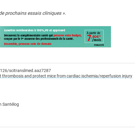
de prochains essais cliniques ».
.1126/scitranslmed.aaz7287
 thrombosis and protect mice from cardiac ischemia/reperfusion injury
n Santélog
e