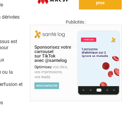
pros
de
s dérivées
Publicités :
essus est
pour
aux
e ou la
erfusion et
es