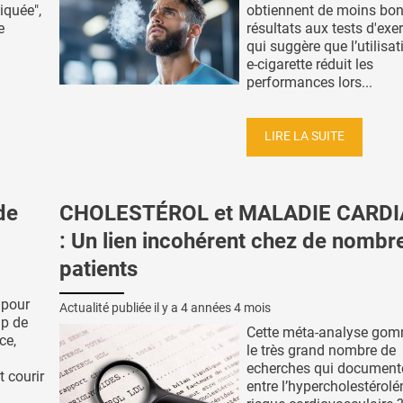
iquée",
obtiennent de moins bo
e
résultats aux tests d'exe
qui suggère que l’utilisat
e-cigarette réduit les
performances lors...
LIRE LA SUITE
de
CHOLESTÉROL et MALADIE CARD
: Un lien incohérent chez de nombr
patients
 pour
Actualité publiée il y a
4 années 4 mois
up de
Cette méta-analyse gomm
ce,
le très grand nombre de
echerches qui documenten
 courir
entre l’hypercholestérolé