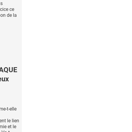
ns
rcice ce
ion de la
IAQUE
eux
e-t-elle
t le lien
mie et le