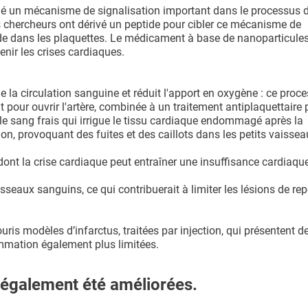
fié un mécanisme de signalisation important dans le processus 
s chercheurs ont dérivé un peptide pour cibler ce mécanisme de
tide dans les plaquettes. Le médicament à base de nanoparticule
enir les crises cardiaques.
e la circulation sanguine et réduit l'apport en oxygène : ce proc
t pour ouvrir l'artère, combinée à un traitement antiplaquettaire 
 le sang frais qui irrigue le tissu cardiaque endommagé après la
on, provoquant des fuites et des caillots dans les petits vaisse
dont la crise cardiaque peut entraîner une insuffisance cardiaqu
aux sanguins, ce qui contribuerait à limiter les lésions de rep
ris modèles d’infarctus, traitées par injection, qui présentent d
mmation également plus limitées.
t également été améliorées.