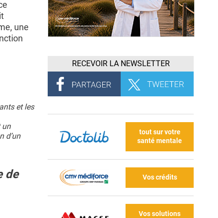
ce
t
mme, une
nction
RECEVOIR LA NEWSLETTER
ants et les
t un
tout sur votre
n d’un
santé mentale
e de
Vos crédits
Vos solutions