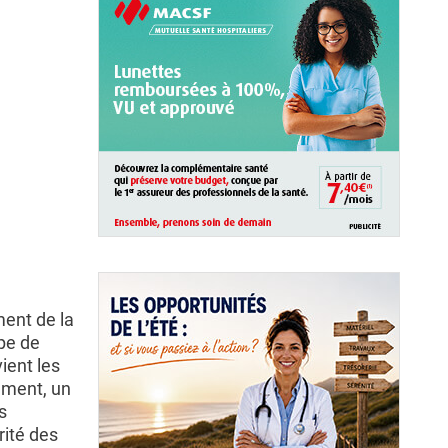
ment de la
ipe de
vient les
ement, un
s
rité des