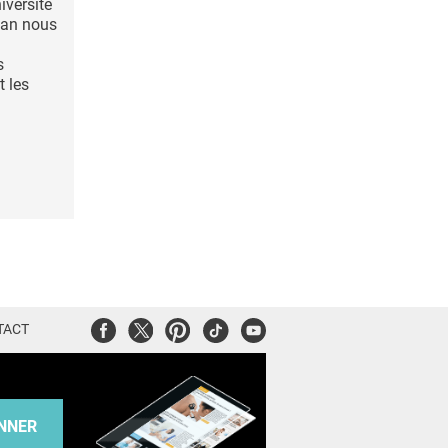
iversité
gan nous
s
t les
Facebook
Twitter
Pinterest
Tiktok
Youtube
TACT
NNER