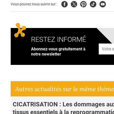
Facebook
Twitter
Pinterest
Tiktok
Youtub
Vous pouvez nous suivre sur :
RESTEZ INFORMÉ
Adresse
Abonnez-vous gratuitement à
notre newsletter
Autres actualités sur le même thème
CICATRISATION : Les dommages au
tissus essentiels à la reprogrammati