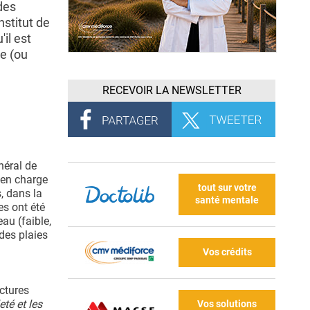
des
nstitut de
il est
ne (ou
RECEVOIR LA NEWSLETTER
néral de
 en charge
tout sur votre
, dans la
santé mentale
es ont été
au (faible,
 des plaies
Vos crédits
ctures
eté et les
Vos solutions