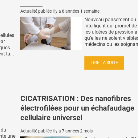
Actualité publiée il y a
8 années 1 semaine
Nouveau pansement ou 
intelligent qui promet de
s
les ulcères de pression 
ellules
qu'elles ne soient visible
par
médecins ou les soignant
iques
t la...
LIRE LA SUITE
CICATRISATION : Des nanofibres
électrofilées pour un échafaudage
cellulaire universel
 du
Actualité publiée il y a
7 années 2 mois
nte une