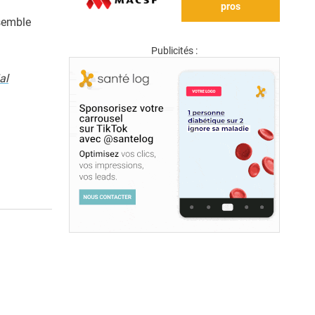
pros
 semble
Publicités :
al