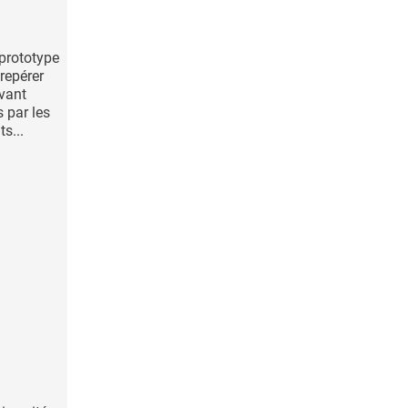
prototype
 repérer
avant
s par les
s...