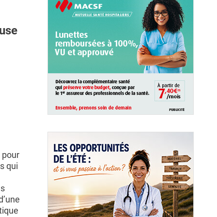
euse
e pour
s qui
es
 d’une
tique