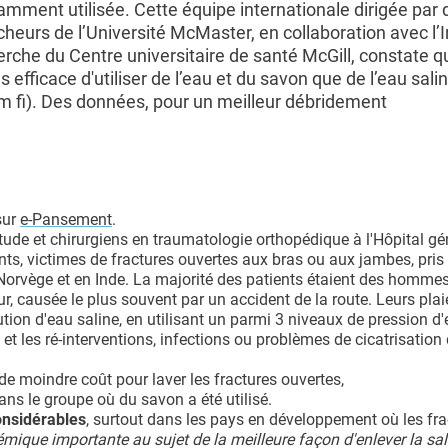
amment utilisée. Cette équipe internationale dirigée par 
heurs de l’Université McMaster, en collaboration avec l’I
rche du Centre universitaire de santé McGill, constate qu'
 efficace d'utiliser de l’eau et du savon que de l’eau sali
m fi). Des données, pour un meilleur débridement
sur
e-Pansement
.
tude et chirurgiens en traumatologie orthopédique à l'Hôpital gé
s, victimes de fractures ouvertes aux bras ou aux jambes, pris
 Norvège et en Inde. La majorité des patients étaient des hommes
r, causée le plus souvent par un accident de la route. Leurs plai
tion d'eau saline, en utilisant un parmi 3 niveaux de pression d'e
 et les ré-interventions, infections ou problèmes de cicatrisation
 de moindre coût pour laver les fractures ouvertes,
dans le groupe où du savon a été utilisé.
onsidérables
, surtout dans les pays en développement où les fra
lémique importante au sujet de la meilleure façon d'enlever la sal