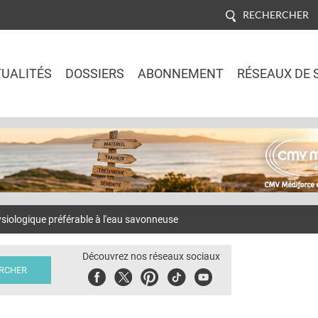
RECHERCHER
UALITÉS
DOSSIERS
ABONNEMENT
RÉSEAUX DE 
Jump to navigation
ologique préférable à l'eau savonneuse
Découvrez nos réseaux sociaux
Facebook
Twitter
Pinterest
Tiktok
Youbute