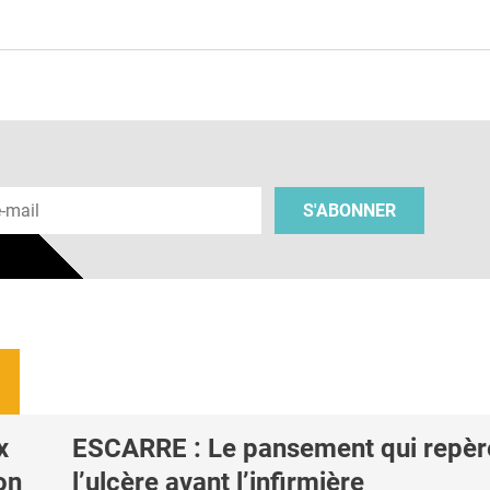
e
 e-mail
S'ABONNER
x
ESCARRE : Le pansement qui repèr
on
l’ulcère avant l’infirmière