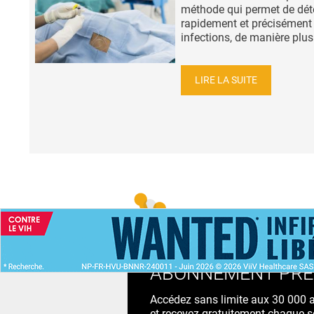
méthode qui permet de dét
rapidement et précisément 
infections, de manière plus.
LIRE LA SUITE
ACCUEIL
NEWS
ABONNEMENT PR
Accédez sans limite aux 30 000 ac
et recevez gratuitement chaque s