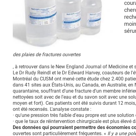
cour
cherc
reche
moins
séru
des plaies de fractures ouvertes
, à retrouver dans le New England Journal of Medicine et 
Le Dr Rudy Reindl et le Dr Edward Harvey, coauteurs de l'é
Montréal du CUSM ont mené cette étude chez 2.400 patient
dans 41 sites aux États-Unis, au Canada, en Australie, en
quarantaine, souffrant d'une fracture d'un membre inférieu
nettoyées soit avec de l'eau et du savon soit avec une solu
moyen et fort). Ces patients ont été suivis durant 12 mois,
ont été recensés. L'analyse constate :
· qu'une pression très faible d'eau propre est une solution
· que le taux de réintervention chirurgicale est plus élevé 
Des données qui pourraient permettre des économies c
ouvertes sont particulièrement fréquentes. «
Il y a une po