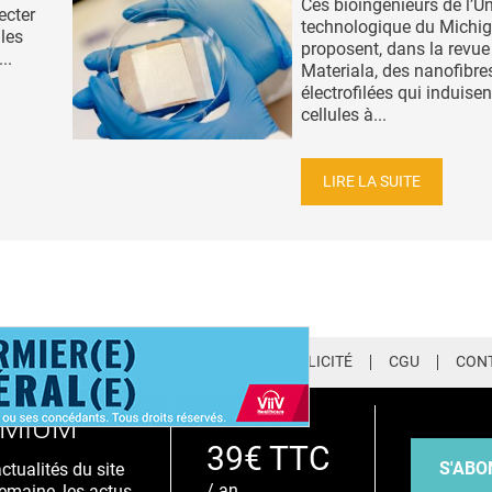
Ces bioingénieurs de l’Un
ecter
technologique du Michi
les
proposent, dans la revue
..
Materiala, des nanofibre
électrofilées qui induisen
cellules à...
LIRE LA SUITE
LETTER
QUI SOMMES-NOUS ?
PUBLICITÉ
CGU
CON
EMIUM
39€ TTC
S'ABO
tualités du site
/ an
emaine, les actus