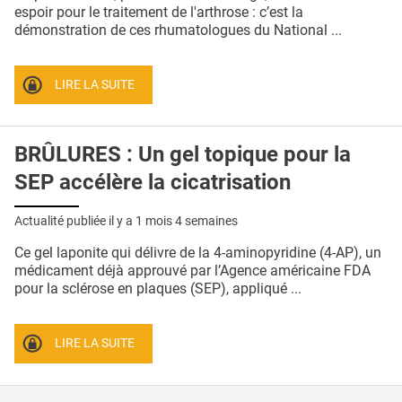
QUI SOMMES-NOUS ?
espoir pour le traitement de l'arthrose : c’est la
démonstration de ces rhumatologues du National ...
PUBLICITÉ
CONDITIONS GÉNÉRALES
LIRE LA SUITE
CONTACT
BRÛLURES : Un gel topique pour la
CRÉDITS
SEP accélère la cicatrisation
Actualité publiée il y a
1 mois 4 semaines
Ce gel laponite qui délivre de la 4-aminopyridine (4-AP), un
médicament déjà approuvé par l’Agence américaine FDA
pour la sclérose en plaques (SEP), appliqué ...
LIRE LA SUITE