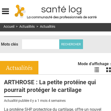
santé log
La communauté des professionnels de santé
Jump to navigation
Accueil
>
Actualités
>
Actualités
MON COMPTE
ABONNEMENT
Mots clés
S'ABONNER À LA REVUE SOIN À DOMICILE
ACTUS
Mode d'affichage :
DOSSIERS
Actualités
Voir
Vo
les
le
RÉSEAUX
actualité
ac
ARTHROSE : La petite protéine qui
en
en
E-REVUE SAD
pourrait protéger le cartilage
liste
bl
THÉMA
Actualité publiée il y a
1 mois 4 semaines
L'APP
La protéine SHP, protectrice du cartilage, offre un nouvel