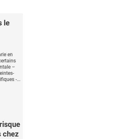
 le
rie en
certains
ntale –
eintes-
iques -...
risque
s chez