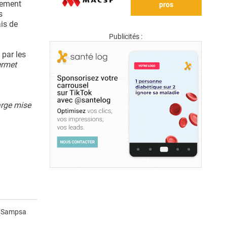
ppement
pros
s
ais de
Publicités :
 par les
ermet
arge mise
(Sampsa