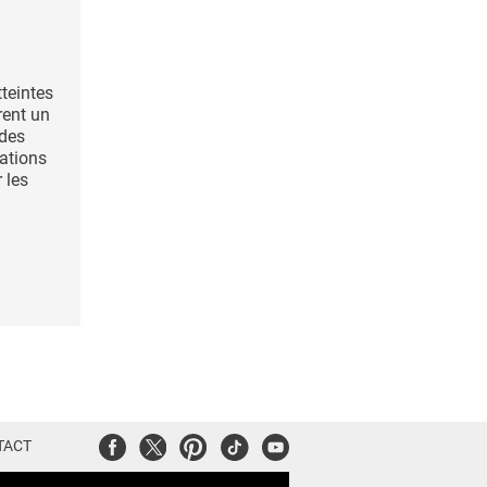
teintes
rent un
 des
ations
 les
Facebook
Twitter
Pinterest
Tiktok
Youtube
TACT