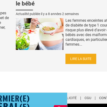
le bébé
ipes
Actualité publiée il y a
8 années 2 semaines
met de
Les femmes enceintes at
e
de diabète de type 1 cou
mer,
risque plus élevé d'avoir
bébés avec des malform
cardiaques, en particulier
femmes...
LIRE LA SUITE
LETTER
QUI SOMMES-NOUS ?
PUBLICITÉ
CGU
CON