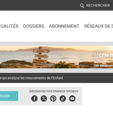
RECHERCHER
UALITÉS
DOSSIERS
ABONNEMENT
RÉSEAUX DE 
Jump to navigation
 qui analyse les mouvements de l’Enfant
Découvrez nos réseaux sociaux
Facebook
Twitter
Pinterest
Tiktok
Youbute