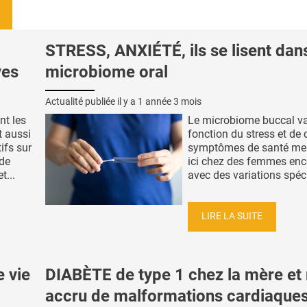
STRESS, ANXIÉTÉ, ils se lisent dans
ves
microbiome oral
Actualité publiée il y a
1 année 3 mois
t les
Le microbiome buccal va
t aussi
fonction du stress et de 
ifs sur
symptômes de santé me
 de
ici chez des femmes enc
t...
avec des variations spécif
LIRE LA SUITE
 vie
DIABÈTE de type 1 chez la mère et 
accru de malformations cardiaque