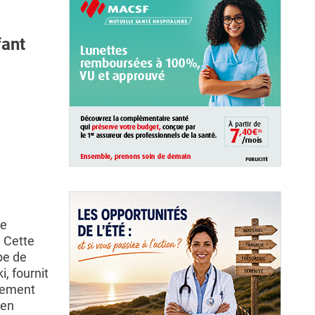
fant
de
 Cette
pe de
i, fournit
pement
 en