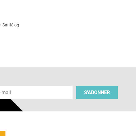
n Santélog
e
 e-mail
S'ABONNER