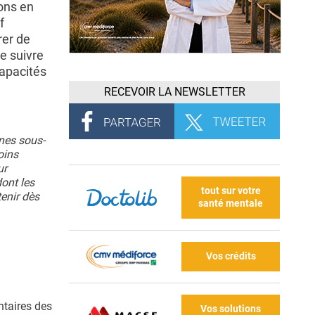
ons en
f
rer de
e suivre
capacités
RECEVOIR LA NEWSLETTER
nes sous-
oins
ur
dont les
tout sur votre
tenir dès
santé mentale
Vos crédits
ntaires des
Vos solutions