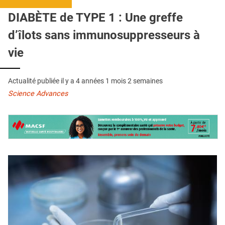
QUI SOMMES-NOUS ?
DIABÈTE de TYPE 1 : Une greffe
PUBLICITÉ
d’îlots sans immunosuppresseurs à
CONDITIONS GÉNÉRALES
vie
CONTACT
Actualité publiée il y a
4 années 1 mois 2 semaines
CRÉDITS
Science Advances