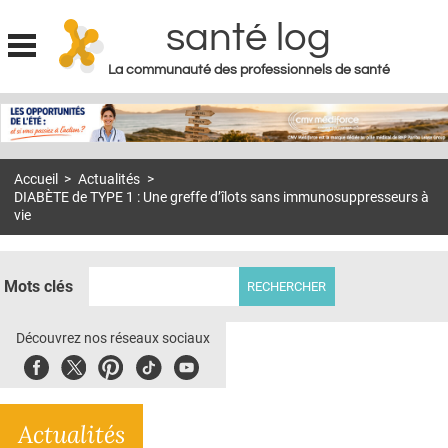
santé log
La communauté des professionnels de santé
Jump to navigation
MON COMPTE
ABONNEMENT
Accueil
>
Actualités
>
S'ABONNER À LA REVUE SOIN À DOMICILE
DIABÈTE de TYPE 1 : Une greffe d’îlots sans immunosuppresseurs à
vie
ACTUS
DOSSIERS
Mots clés
RÉSEAUX
Découvrez nos réseaux sociaux
E-REVUE SAD
Facebook
Twitter
Pinterest
Tiktok
Youbute
THÉMA
L'APP
Actualités