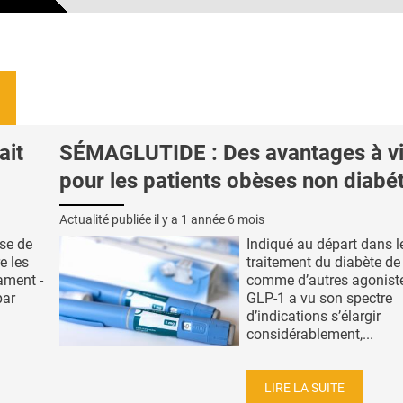
ait
SÉMAGLUTIDE : Des avantages à v
pour les patients obèses non diabé
Actualité publiée il y a
1 année 6 mois
se de
Indiqué au départ dans l
e les
traitement du diabète de 
ament -
comme d’autres agonist
par
GLP-1 a vu son spectre
d’indications s’élargir
considérablement,...
LIRE LA SUITE