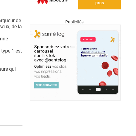
pros
e
arqueur de
Publicités :
seux, de la
onne
 type 1 est
eurs qui