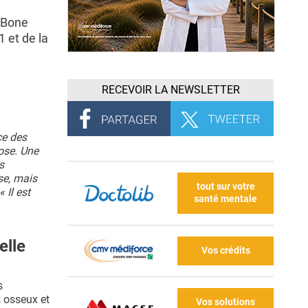
f Bone
 et de la
RECEVOIR LA NEWSLETTER
ce des
ose. Une
s
se, mais
tout sur votre
 Il est
santé mentale
elle
Vos crédits
s
s osseux et
Vos solutions