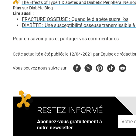
The Effects of Type 1 Diabetes and Diabetic Peripheral Neur
Plus
sur
Diabète Blog
Lire aussi :
FRACTURE OSSEUSE : Quand le diabète sucre l’os
DIABÈTE : Une susceptibilité osseuse transmissible à
Pour en savoir plus et partager vos commentaires
Cette actualité a été publiée le
12/04/2021
par
Équipe de rédactio
Facebook
Twitter
Pinterest
Tiktok
Youtub
Vous pouvez nous suivre sur :
RESTEZ INFORMÉ
Adresse
Abonnez-vous gratuitement à
notre newsletter