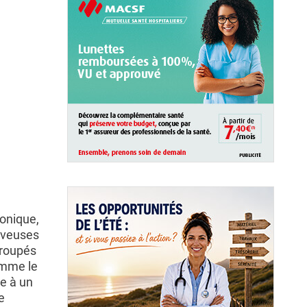
onique,
erveuses
groupés
omme le
ée à un
e