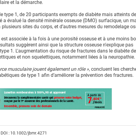
laire et la démarche.
de type 1, de 20 participants exempts de diabète mais atteints d
té a évalué la densité minérale osseuse (DMO) surfacique, un m
 plusieurs sites du corps, et d’autres mesures du remodelage os
 est associée à la fois à une porosité osseuse et à une moins b
ultats suggèrent ainsi que la structure osseuse n'explique pas
type 1. L'augmentation du risque de fractures dans le diabète de
lettiques et non squelettiques, notamment liées à la neuropathie.
force musculaire jouent également un rôle »
, concluent les cherch
iabétiques de type 1 afin d’améliorer la prévention des fractures.
 DOI : 10.1002/jbmr.4271