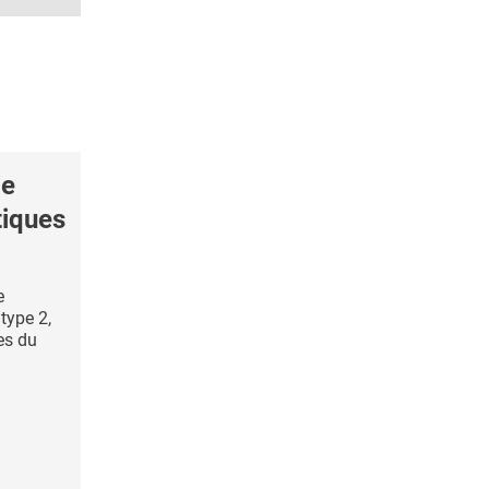
ie
tiques
e
type 2,
es du