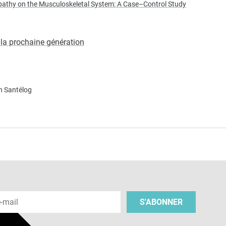
opathy on the Musculoskeletal System: A Case–Control Study
 la prochaine génération
n Santélog
e
 e-mail
S'ABONNER