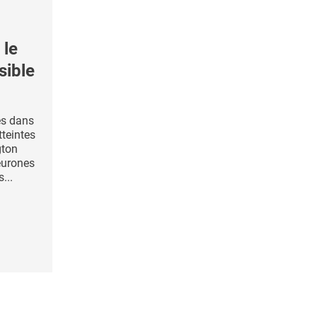
 le
sible
es dans
tteintes
gton
eurones
...