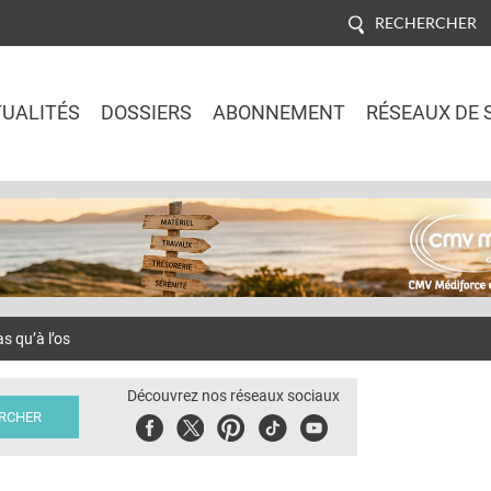
RECHERCHER
UALITÉS
DOSSIERS
ABONNEMENT
RÉSEAUX DE 
Jump to navigation
s qu’à l’os
Découvrez nos réseaux sociaux
Facebook
Twitter
Pinterest
Tiktok
Youbute