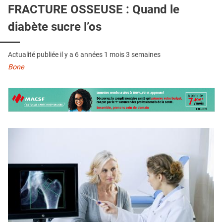
QUI SOMMES-NOUS ?
FRACTURE OSSEUSE : Quand le
diabète sucre l’os
PUBLICITÉ
CONDITIONS GÉNÉRALES
Actualité publiée il y a
6 années 1 mois 3 semaines
CONTACT
Bone
CRÉDITS