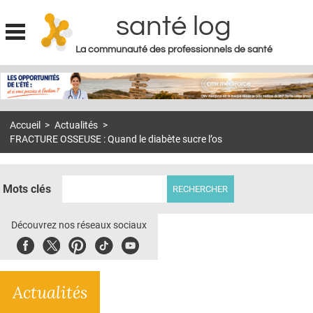
santé log
La communauté des professionnels de santé
Jump to navigation
MON COMPTE
ABONNEMENT
Accueil
>
Actualités
>
S'ABONNER À LA REVUE SOIN À DOMICILE
FRACTURE OSSEUSE : Quand le diabète sucre l’os
ACTUS
DOSSIERS
Mots clés
RÉSEAUX
Découvrez nos réseaux sociaux
E-REVUE SAD
Facebook
Twitter
Pinterest
Tiktok
Youbute
THÉMA
Actualités
L'APP