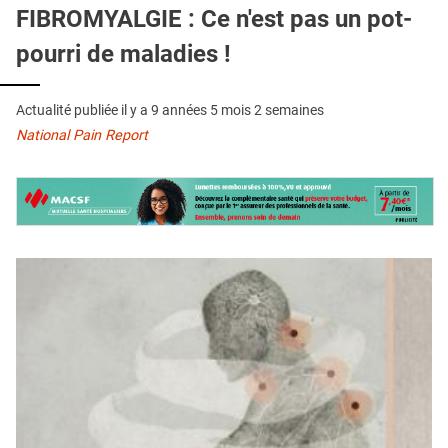
QUI SOMMES-NOUS ?
FIBROMYALGIE : Ce n'est pas un pot-
pourri de maladies !
PUBLICITÉ
CONDITIONS GÉNÉRALES
Actualité publiée il y a
9 années 5 mois 2 semaines
CONTACT
National Pain Report
CRÉDITS