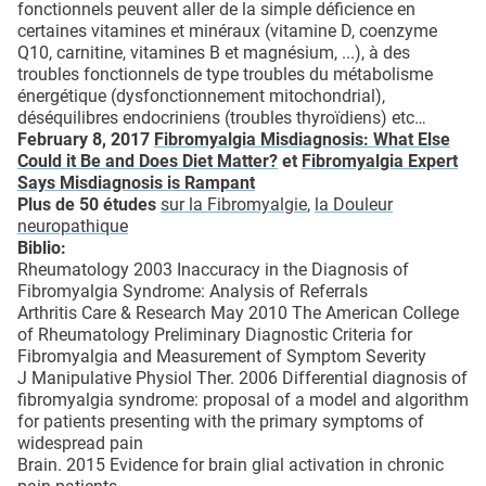
fonctionnels peuvent aller de la simple déficience en
certaines vitamines et minéraux (vitamine D, coenzyme
Q10, carnitine, vitamines B et magnésium, ...), à des
troubles fonctionnels de type troubles du métabolisme
énergétique (dysfonctionnement mitochondrial),
déséquilibres endocriniens (troubles thyroïdiens) etc…
February 8, 2017
Fibromyalgia Misdiagnosis: What Else
Could it Be and Does Diet Matter?
et
Fibromyalgia Expert
Says Misdiagnosis is Rampant
Plus de 50 études
sur la Fibromyalgie
,
la Douleur
neuropathique
Biblio:
Rheumatology 2003 Inaccuracy in the Diagnosis of
Fibromyalgia Syndrome: Analysis of Referrals
Arthritis Care & Research May 2010 The American College
of Rheumatology Preliminary Diagnostic Criteria for
Fibromyalgia and Measurement of Symptom Severity
J Manipulative Physiol Ther. 2006 Differential diagnosis of
fibromyalgia syndrome: proposal of a model and algorithm
for patients presenting with the primary symptoms of
widespread pain
Brain. 2015 Evidence for brain glial activation in chronic