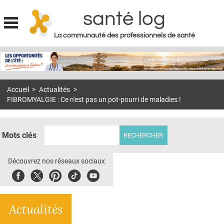
santé log
La communauté des professionnels de santé
Jump to navigation
MON COMPTE
ABONNEMENT
Accueil
>
Actualités
>
S'ABONNER À LA REVUE SOIN À DOMICILE
FIBROMYALGIE : Ce n'est pas un pot-pourri de maladies !
ACTUS
DOSSIERS
Mots clés
RÉSEAUX
Découvrez nos réseaux sociaux
E-REVUE SAD
Facebook
Twitter
Pinterest
Tiktok
Youbute
THÉMA
Actualités
L'APP