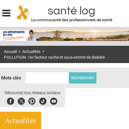
santé log
La communauté des professionnels de santé
Jump to navigation
MON COMPTE
ABONNEMENT
Accueil
>
Actualités
>
S'ABONNER À LA REVUE SOIN À DOMICILE
POLLUTION : Un facteur caché et sous-estimé de diabète
ACTUS
DOSSIERS
Mots clés
RÉSEAUX
Découvrez nos réseaux sociaux
E-REVUE SAD
Facebook
Twitter
Pinterest
Tiktok
Youbute
THÉMA
Actualités
L'APP