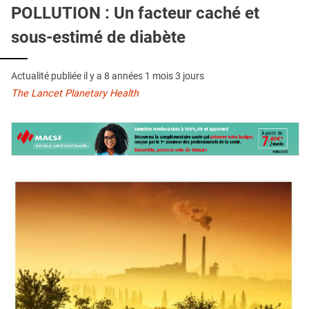
QUI SOMMES-NOUS ?
POLLUTION : Un facteur caché et
sous-estimé de diabète
PUBLICITÉ
CONDITIONS GÉNÉRALES
Actualité publiée il y a
8 années 1 mois 3 jours
CONTACT
The Lancet Planetary Health
CRÉDITS