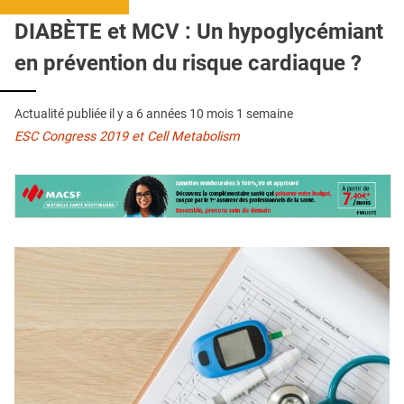
QUI SOMMES-NOUS ?
DIABÈTE et MCV : Un hypoglycémiant
PUBLICITÉ
en prévention du risque cardiaque ?
CONDITIONS GÉNÉRALES
Actualité publiée il y a
6 années 10 mois 1 semaine
CONTACT
ESC Congress 2019 et Cell Metabolism
CRÉDITS