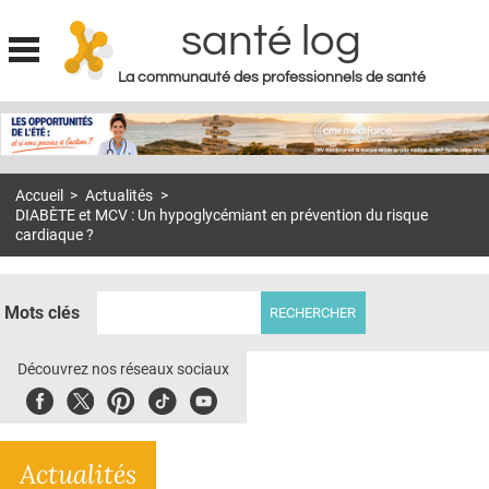
santé log
La communauté des professionnels de santé
Jump to navigation
MON COMPTE
ABONNEMENT
Accueil
>
Actualités
>
S'ABONNER À LA REVUE SOIN À DOMICILE
DIABÈTE et MCV : Un hypoglycémiant en prévention du risque
cardiaque ?
ACTUS
DOSSIERS
Mots clés
RÉSEAUX
Découvrez nos réseaux sociaux
E-REVUE SAD
Facebook
Twitter
Pinterest
Tiktok
Youbute
THÉMA
L'APP
Actualités