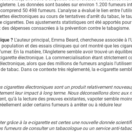
ngleterre. Les données sont basées sur environ 1.200 fumeurs in
 comprend 50 498 fumeurs. L’analyse a évalué le lien entre l'utili
arettes électroniques au cours de tentatives d'arrêt du tabac, le ta
 cigarettes. Des ajustements statistiques ont été apportés pour 
t des dépenses consacrées à la prévention contre le tabagisme
gique ?
L'auteur principal, Emma Beard, chercheuse associée à l'
n population et des essais cliniques qui ont montré que les cigar
umer. En la matière, l’Angleterre semble avoir trouvé un équilibr
cigarette électronique. La commercialisation étant strictement co
électronique, alors que des millions de fumeurs anglais l’utilisen
 de tabac. Dans ce contexte très règlementé, la e-cigarette semb
s cigarettes électroniques sont un produit relativement nouveau,
ement leur impact à long terme. Nous déconseillons donc aux 
nt, qu’à la lecture des preuves existantes, vapoter semble moin
réellement aider certains fumeurs à arrêter ou à réduire leur
er grâce à la e-cigarette est certes une nouvelle donnée scientif
 les fumeurs de consulter un tabacologue ou un service anti-taba