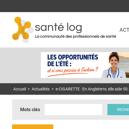
santé log
ACT
La communauté des professionnels de santé
Accueil
>
Actualités
>
e-CIGARETTE : En Angleterre, elle aide 5
Mots clés