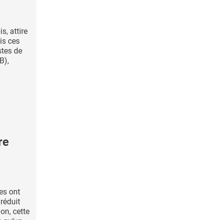
, attire
is ces
stes de
B),
re
es ont
réduit
on, cette