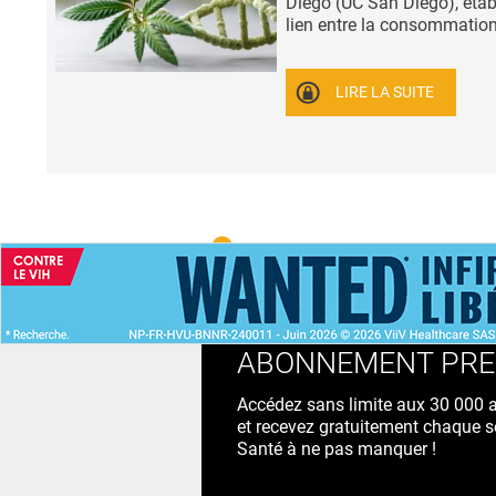
Diego (UC San Diego), étab
lien entre la consommation 
LIRE LA SUITE
ACCUEIL
NEWS
ABONNEMENT PR
Accédez sans limite aux 30 000 ac
et recevez gratuitement chaque s
Santé à ne pas manquer !