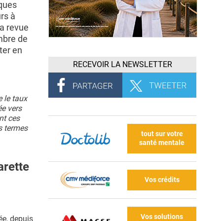
iques
rs à
la revue
ombre de
ter en
RECEVOIR LA NEWSLETTER
 le taux
ée vers
nt ces
s termes
tout sur votre
santé mentale
arette
Vos crédits
Vos solutions
ée, depuis