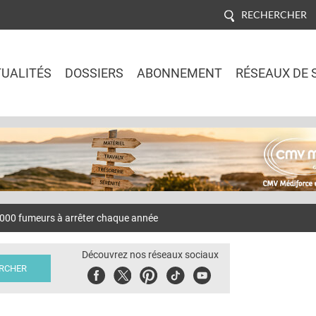
RECHERCHER
UALITÉS
DOSSIERS
ABONNEMENT
RÉSEAUX DE 
Jump to navigation
0.000 fumeurs à arrêter chaque année
Découvrez nos réseaux sociaux
Facebook
Twitter
Pinterest
Tiktok
Youbute