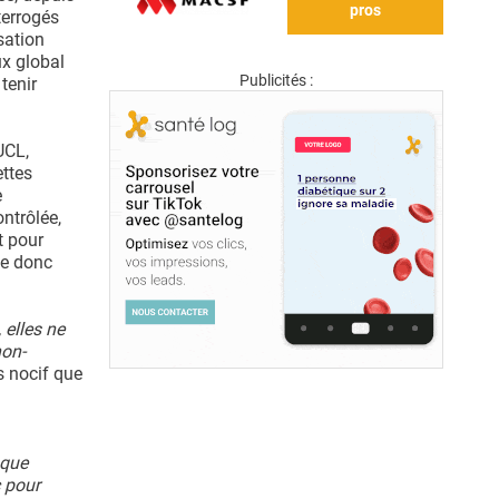
pros
terrogés
sation
ux global
Publicités :
tenir
.
UCL,
ettes
e
ntrôlée,
t pour
le donc
 elles ne
non-
s nocif que
ique
c pour