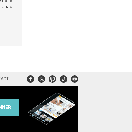
e qu’un
 tabac
Facebook
Twitter
Pinterest
Tiktok
Youtube
TACT
NNER