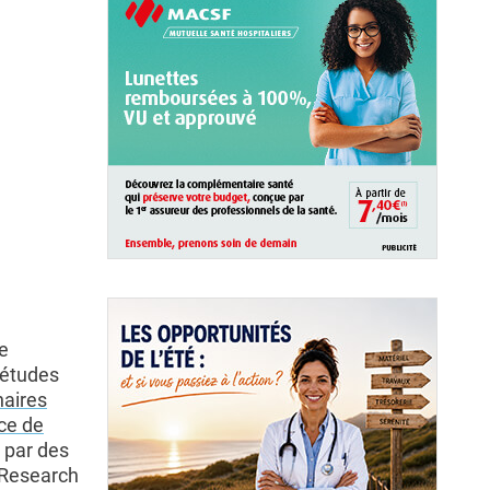
te
s études
naires
nce de
e par des
r Research