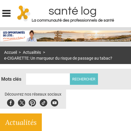
santé log
La communauté des professionnels de santé
Jump to navigation
MON COMPTE
ABONNEMENT
Accueil
>
Actualités
>
S'ABONNER À LA REVUE SOIN À DOMICILE
e-CIGARETTE: Un marqueur du risque de passage au tabac?
ACTUS
DOSSIERS
Mots clés
RÉSEAUX
Découvrez nos réseaux sociaux
E-REVUE SAD
Facebook
Twitter
Pinterest
Tiktok
Youbute
THÉMA
Actualités
L'APP