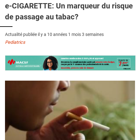
QUI SOMMES-NOUS ?
e-CIGARETTE: Un marqueur du risque
de passage au tabac?
PUBLICITÉ
CONDITIONS GÉNÉRALES
Actualité publiée il y a
10 années 1 mois 3 semaines
CONTACT
Pediatrics
CRÉDITS