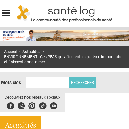
santé log
La communauté des professionnels de santé
Jump to navigation
MON COMPTE
ABONNEMENT
Accueil
>
Actualités
>
S'ABONNER À LA REVUE SOIN À DOMICILE
ENVIRONNEMENT : Ces PFAS qui affectent le système immunitaire
et finissent dans la mer
ACTUS
DOSSIERS
Mots clés
RÉSEAUX
Découvrez nos réseaux sociaux
E-REVUE SAD
Facebook
Twitter
Pinterest
Tiktok
Youbute
THÉMA
L'APP
Actualités