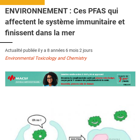
QUI SOMMES-NOUS ?
ENVIRONNEMENT : Ces PFAS qui
PUBLICITÉ
affectent le système immunitaire et
CONDITIONS GÉNÉRALES
finissent dans la mer
CONTACT
Actualité publiée il y a
8 années 6 mois 2 jours
CRÉDITS
Environmental Toxicology and Chemistry