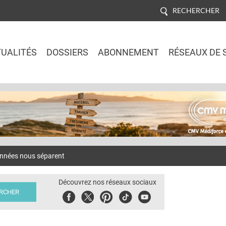
RECHERCHER
UALITÉS
DOSSIERS
ABONNEMENT
RÉSEAUX DE 
Jump to navigation
années nous séparent
Découvrez nos réseaux sociaux
Facebook
Twitter
Pinterest
Tiktok
Youbute