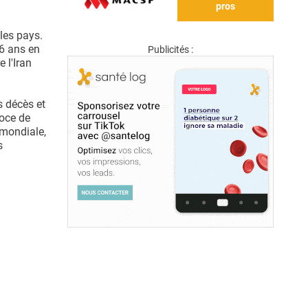
pros
 les pays.
46 ans en
Publicités :
 l'Iran
s décès et
coce de
 mondiale,
s