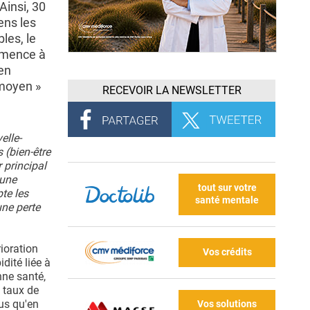
Ainsi, 30
ens les
les, le
ommence à
en
 moyen »
RECEVOIR LA NEWSLETTER
elle-
 (bien-être
 principal
 une
tout sur votre
te les
santé mentale
une perte
rioration
Vos crédits
dité liée à
nne santé,
e taux de
us qu'en
Vos solutions