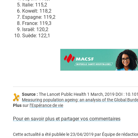
Italie: 115,2
Koweït: 118,2
Espagne: 119,2
France: 119,3
Israël: 120,2
Suède: 122,1
Source :
The Lancet Public Health 1 March, 2019 DOI : 10.
Measuring population ageing: an analysis of the Global Burd
Plus
sur
l’Espérance de vie
Pour en savoir plus et partager vos commentaires
Cette actualité a été publiée le
23/04/2019
par
Équipe de rédactio