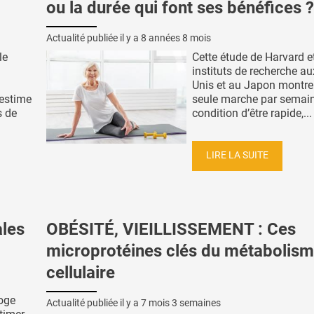
ou la durée qui font ses bénéfices ?
Actualité publiée il y a
8 années 8 mois
le
Cette étude de Harvard e
instituts de recherche au
Unis et au Japon montre
 estime
seule marche par semain
s de
condition d’être rapide,...
LIRE LA SUITE
les
OBÉSITÉ, VIEILLISSEMENT : Ces
microprotéines clés du métabolis
cellulaire
loge
Actualité publiée il y a
7 mois 3 semaines