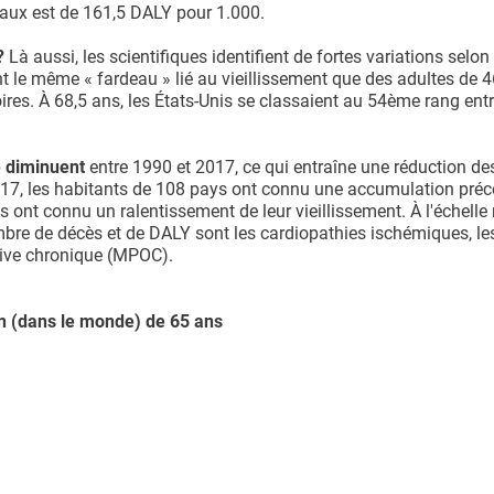
taux est de 161,5 DALY pour 1.000.
?
Là aussi, les scientifiques identifient de fortes variations selon
t le même « fardeau » lié au vieillissement que des adultes de 
res. À 68,5 ans, les États-Unis se classaient au 54ème rang entre
e diminuent
entre 1990 et 2017, ce qui entraîne une réduction de
 2017, les habitants de 108 pays ont connu une accumulation pré
s ont connu un ralentissement de leur vieillissement. À l'échelle
ombre de décès et de DALY sont les cardiopathies ischémiques, le
tive chronique (MPOC).
en (dans le monde) de 65 ans