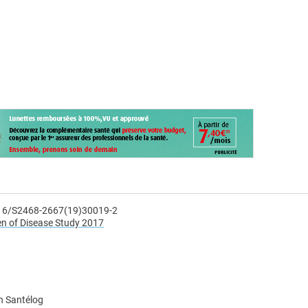
1016/S2468-2667(19)30019-2
en of Disease Study 2017
n Santélog