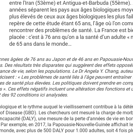
entre l'Iran (53ème) et Antigua-et-Barbuda (55ème). 
années séparent les pays aux âges biologiques moy
plus élevés de ceux aux âges biologiques les plus faib
repère de cette étude étant 65 ans, l’âge où l’on c
rencontrer des problèmes de santé. La France est bi
placée : c’est à 76 ans qu’on a la santé d’un adulte «
de 65 ans dans le monde…
onnes âgées de 76 ans au Japon et de 46 ans en Papouasie-Nouv
 Des résultats très disparates qui suggèrent des effets opposés
nce de vie, selon les populations. Le Dr Angela Y. Chang, auteur
écisent : « Les problèmes de santé liés à l'âge peuvent entraîner
es de santé plus élevées. Les politiques doivent prendre en comp
». Ces effets négatifs incluent une altération des fonctions et 
 des 92 conditions ici analysées.
ologique et le rythme auquel le vieillissement contribue à la dété
n of Disease (GBD). Les chercheurs ont mesuré la charge de morbi
'incapacité (DALY), une mesure de la perte d’années de vie en bo
. Par exemple, en 2017, la Papouasie-Nouvelle-Guinée affichait l
 monde, avec plus de 500 DALY pour 1.000 adultes, soit 4 fois pl