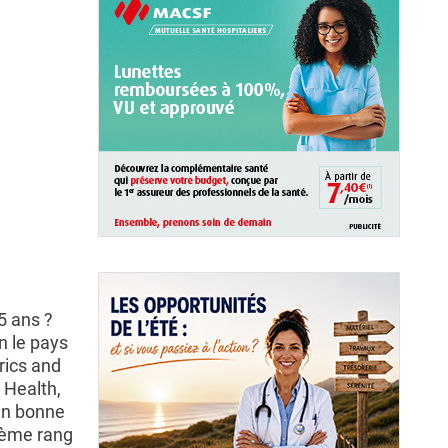
5 ans ?
n le pays
trics and
 Health,
 en bonne
54ème rang