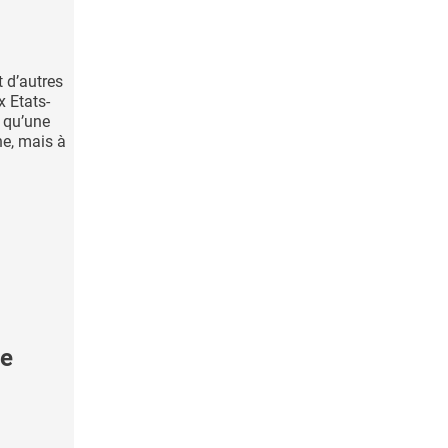
t d’autres
x Etats-
 qu’une
e, mais à
me