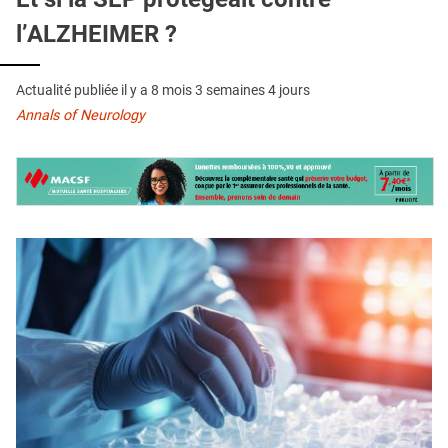
QUI SOMMES-NOUS ?
l’ALZHEIMER ?
PUBLICITÉ
CONDITIONS GÉNÉRALES
Actualité publiée il y a
8 mois 3 semaines 4 jours
Annals of Neurology
CONTACT
CRÉDITS