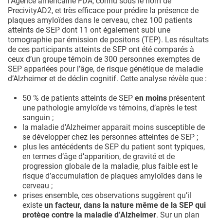
l’Agence américaine FDA, connu sous le nom de
PrecivityAD2, et très efficace pour prédire la présence de
plaques amyloïdes dans le cerveau, chez 100 patients
atteints de SEP dont 11 ont également subi une
tomographie par émission de positons (TEP). Les résultats
de ces participants atteints de SEP ont été comparés à
ceux d’un groupe témoin de 300 personnes exemptes de
SEP appariées pour l’âge, de risque génétique de maladie
d’Alzheimer et de déclin cognitif. Cette analyse révèle que :
50 % de patients atteints de SEP
en moins
présentent
une pathologie amyloïde vs témoins, d’après le test
sanguin ;
la maladie d’Alzheimer apparait moins susceptible de
se développer chez les personnes atteintes de SEP ;
plus les antécédents de SEP du patient sont typiques,
en termes d’âge d’apparition, de gravité et de
progression globale de la maladie, plus faible est le
risque d’accumulation de plaques amyloïdes dans le
cerveau ;
prises ensemble, ces observations suggèrent qu’il
existe
un facteur, dans la nature même de la SEP qui
protège contre la maladie d’Alzheimer
. Sur un plan