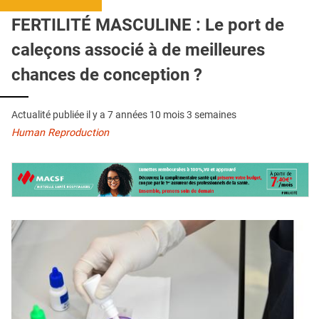
QUI SOMMES-NOUS ?
FERTILITÉ MASCULINE : Le port de
PUBLICITÉ
caleçons associé à de meilleures
CONDITIONS GÉNÉRALES
chances de conception ?
CONTACT
Actualité publiée il y a
7 années 10 mois 3 semaines
CRÉDITS
Human Reproduction