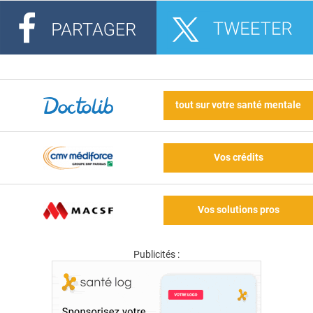
tout sur votre santé mentale
Vos crédits
Vos solutions pros
Publicités :