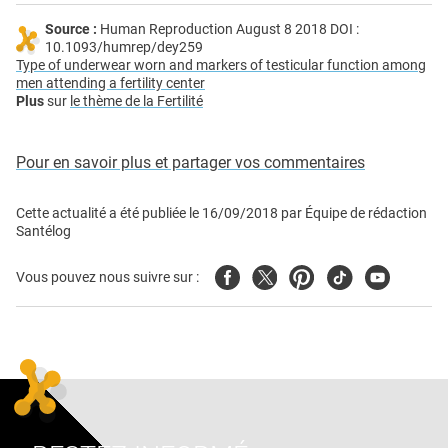
Source :
Human Reproduction August 8 2018 DOI :
10.1093/humrep/dey259
Type of underwear worn and markers of testicular function among
men attending a fertility center
Plus
sur
le thème de la Fertilité
Pour en savoir plus et partager vos commentaires
Cette actualité a été publiée le
16/09/2018
par
Équipe de rédaction
Santélog
Facebook
Twitter
Pinterest
Tiktok
Youtube
Vous pouvez nous suivre sur :