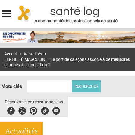
santé log
La communauté des professionnels de santé
Jump to navigation
MON COMPTE
ABONNEMENT
Accueil
>
Actualités
>
S'ABONNER À LA REVUE SOIN À DOMICILE
FERTILITÉ MASCULINE : Le port de caleçons associé à de meilleures
chances de conception ?
ACTUS
DOSSIERS
Mots clés
RÉSEAUX
Découvrez nos réseaux sociaux
E-REVUE SAD
Facebook
Twitter
Pinterest
Tiktok
Youbute
THÉMA
L'APP
Actualités