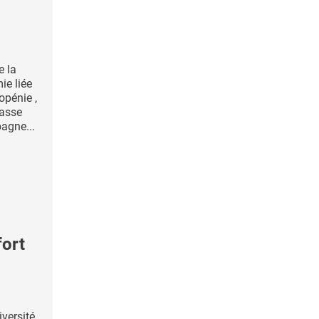
 la
ie liée
opénie ,
masse
agne...
fort
iversité