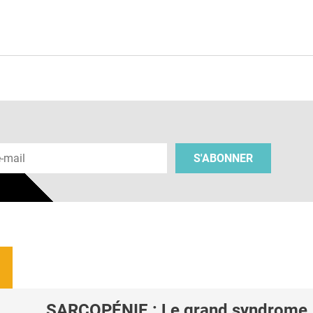
e
 e-mail
S'ABONNER
SARCOPÉNIE : Le grand syndrome