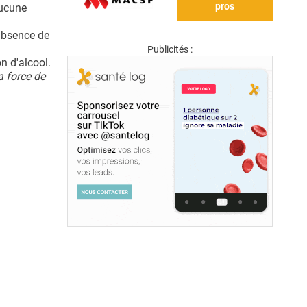
pros
aucune
'absence de
Publicités :
n d'alcool.
a force de