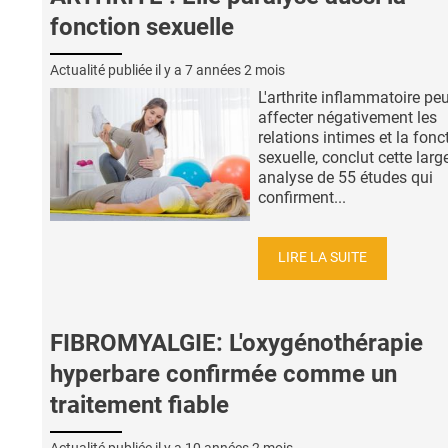
fonction sexuelle
Actualité publiée il y a
7 années 2 mois
L'arthrite inflammatoire pe
affecter négativement les
relations intimes et la fonc
sexuelle, conclut cette larg
analyse de 55 études qui
confirment...
LIRE LA SUITE
FIBROMYALGIE: L'oxygénothérapie
hyperbare confirmée comme un
traitement fiable
Actualité publiée il y a
10 années 2 mois