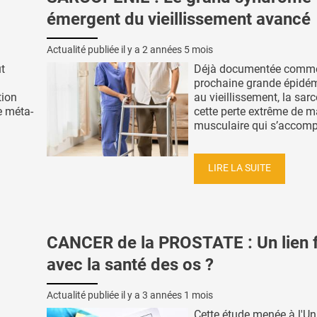
émergent du vieillissement avancé
Actualité publiée il y a
2 années 5 mois
ut
Déjà documentée comme
prochaine grande épidém
tion
au vieillissement, la sarc
e méta-
cette perte extrême de 
musculaire qui s’accomp
LIRE LA SUITE
CANCER de la PROSTATE : Un lien 
avec la santé des os ?
Actualité publiée il y a
3 années 1 mois
Cette étude menée à l'Un