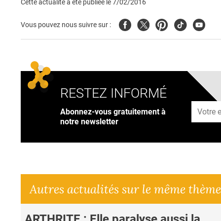
Cette actualité a été publiée le
7/02/2016
Facebook
Twitter
Pinterest
Tiktok
Youtub
Vous pouvez nous suivre sur :
RESTEZ INFORMÉ
Adresse
Abonnez-vous gratuitement à
notre newsletter
Autres actualités sur le même thème
ARTHRITE : Elle paralyse aussi la