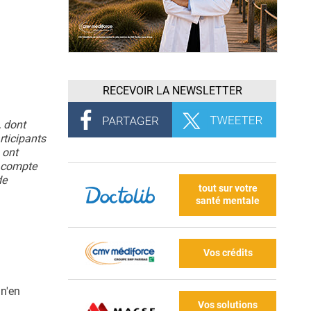
RECEVOIR LA NEWSLETTER
, dont
rticipants
 ont
n compte
de
tout sur votre
santé mentale
Vos crédits
 n'en
Vos solutions