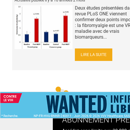
Deux études présentées da
revue PLoS ONE viennent
confirmer deux points imp
: la fibromyalgie est une V
maladie avec de vrais
biomarqueurs...
LIRE LA SUITE
ACCUEIL
NEWS
ABONNEMENT PR