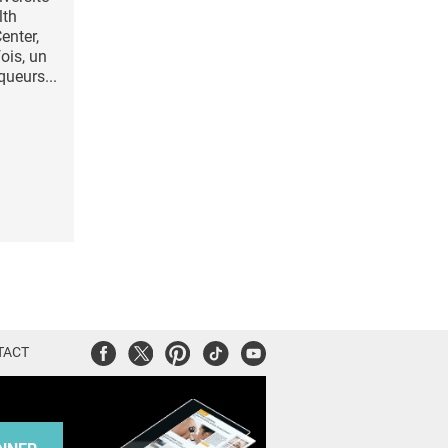
lth
enter,
fois, un
queurs...
Facebook
Twitter
Pinterest
Tiktok
Youtube
TACT