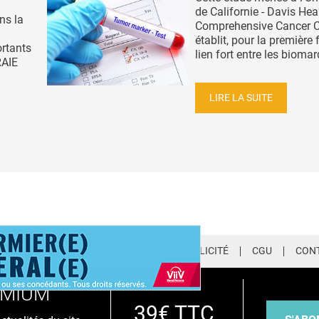
de Californie - Davis Hea
ns la
Comprehensive Cancer C
établit, pour la première 
ortants
lien fort entre les biomar
RAIE
LIRE LA SUITE
LETTER
QUI SOMMES-NOUS ?
PUBLICITÉ
CGU
CON
EMIUM
39€ TTC