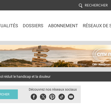
RECHERCHER
UALITÉS
DOSSIERS
ABONNEMENT
RÉSEAUX DE 
Jump to navigation
réduit le handicap et la douleur
Découvrez nos réseaux sociaux
Facebook
Twitter
Pinterest
Tiktok
Youbute