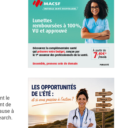
nt le
nt de
cause à
earch.