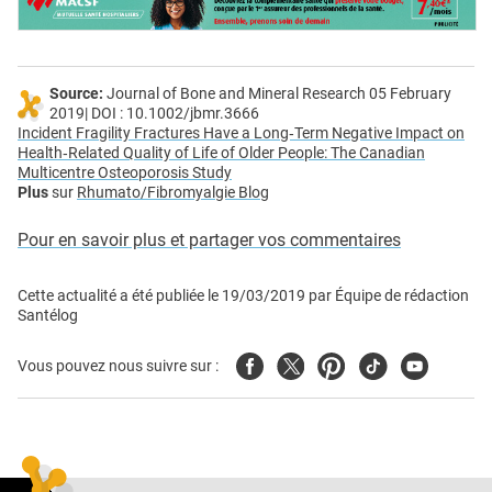
Source:
Journal of Bone and Mineral Research 05 February
2019| DOI : 10.1002/jbmr.3666
Incident Fragility Fractures Have a Long‐Term Negative Impact on
Health‐Related Quality of Life of Older People: The Canadian
Multicentre Osteoporosis Study
Plus
sur
Rhumato/Fibromyalgie Blog
Pour en savoir plus et partager vos commentaires
Cette actualité a été publiée le
19/03/2019
par
Équipe de rédaction
Santélog
Facebook
Twitter
Pinterest
Tiktok
Youtube
Vous pouvez nous suivre sur :