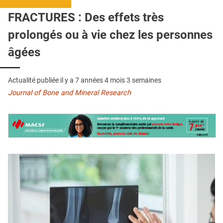
QUI SOMMES-NOUS ?
FRACTURES : Des effets très
PUBLICITÉ
prolongés ou à vie chez les personnes
CONDITIONS GÉNÉRALES
âgées
CONTACT
Actualité publiée il y a
7 années 4 mois 3 semaines
CRÉDITS
Journal of Bone and Mineral Research