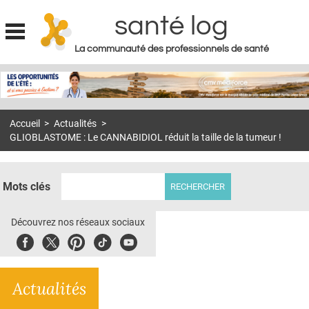
santé log
La communauté des professionnels de santé
Jump to navigation
MON COMPTE
ABONNEMENT
Accueil
>
Actualités
>
S'ABONNER À LA REVUE SOIN À DOMICILE
GLIOBLASTOME : Le CANNABIDIOL réduit la taille de la tumeur !
ACTUS
DOSSIERS
Mots clés
RÉSEAUX
Découvrez nos réseaux sociaux
E-REVUE SAD
Facebook
Twitter
Pinterest
Tiktok
Youbute
THÉMA
Actualités
L'APP