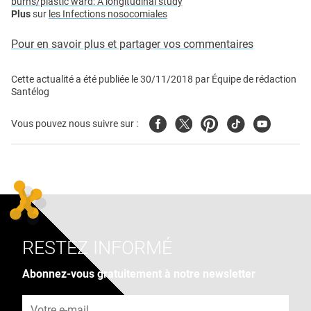
burns/plastic ward: A longitudinal study
Plus
sur
les Infections nosocomiales
Pour en savoir plus et partager vos commentaires
Cette actualité a été publiée le
30/11/2018
par
Équipe de rédaction
Santélog
Facebook
Twitter
Pinterest
Tiktok
Youtube
Vous pouvez nous suivre sur :
RESTEZ INFORMÉ
Abonnez-vous gratuitement à notre newsletter
Adresse e-mail