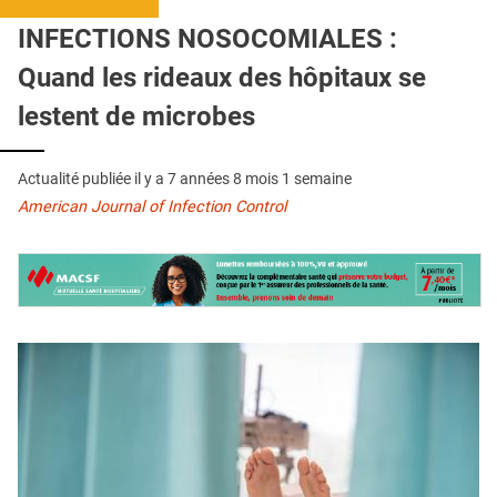
QUI SOMMES-NOUS ?
INFECTIONS NOSOCOMIALES :
PUBLICITÉ
Quand les rideaux des hôpitaux se
CONDITIONS GÉNÉRALES
lestent de microbes
CONTACT
Actualité publiée il y a
7 années 8 mois 1 semaine
CRÉDITS
American Journal of Infection Control