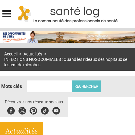
santé log
La communauté des professionnels de santé
Jump to navigation
MON COMPTE
ABONNEMENT
Accueil
>
Actualités
>
S'ABONNER À LA REVUE SOIN À DOMICILE
INFECTIONS NOSOCOMIALES : Quand les rideaux des hôpitaux se
lestent de microbes
ACTUS
DOSSIERS
Mots clés
RÉSEAUX
Découvrez nos réseaux sociaux
E-REVUE SAD
Facebook
Twitter
Pinterest
Tiktok
Youbute
THÉMA
L'APP
Actualités