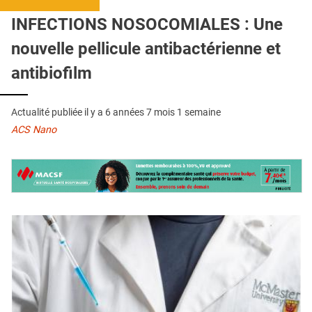
QUI SOMMES-NOUS ?
INFECTIONS NOSOCOMIALES : Une
PUBLICITÉ
nouvelle pellicule antibactérienne et
CONDITIONS GÉNÉRALES
antibiofilm
CONTACT
Actualité publiée il y a
6 années 7 mois 1 semaine
CRÉDITS
ACS Nano