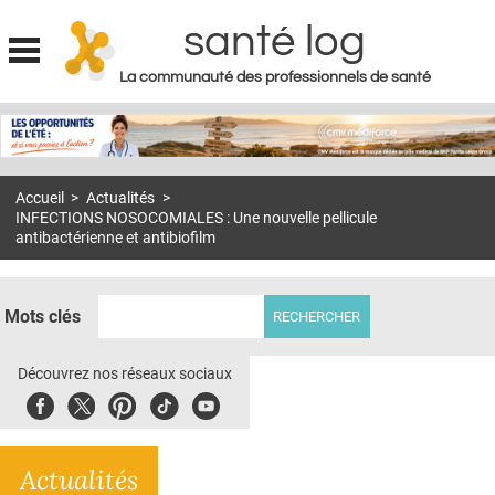
santé log
La communauté des professionnels de santé
Jump to navigation
MON COMPTE
ABONNEMENT
Accueil
>
Actualités
>
S'ABONNER À LA REVUE SOIN À DOMICILE
INFECTIONS NOSOCOMIALES : Une nouvelle pellicule
antibactérienne et antibiofilm
ACTUS
DOSSIERS
Mots clés
RÉSEAUX
Découvrez nos réseaux sociaux
E-REVUE SAD
Facebook
Twitter
Pinterest
Tiktok
Youbute
THÉMA
L'APP
Actualités