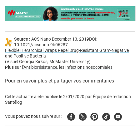
Source :
ACS Nano December 13, 2019DOI:
10.1021/acsnano.9b06287
Flexible Hierarchical Wraps Repel Drug-Resistant Gram-Negative
and Positive Bacteria
(Visuel Georgia Kirkos, McMaster University)
Plus
sur
l’Antibiorésistance
, les
Infections nosocomiales
Pour en savoir plus et partager vos commentaires
Cette actualité a été publiée le
2/01/2020
par
Équipe de rédaction
Santélog
Facebook
Twitter
Pinterest
Tiktok
Youtube
Vous pouvez nous suivre sur :