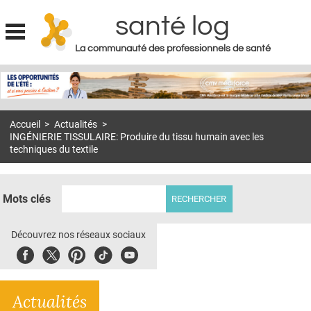
santé log
La communauté des professionnels de santé
Jump to navigation
MON COMPTE
ABONNEMENT
Accueil
>
Actualités
>
S'ABONNER À LA REVUE SOIN À DOMICILE
INGÉNIERIE TISSULAIRE: Produire du tissu humain avec les
techniques du textile
ACTUS
DOSSIERS
Mots clés
RÉSEAUX
Découvrez nos réseaux sociaux
E-REVUE SAD
Facebook
Twitter
Pinterest
Tiktok
Youbute
THÉMA
L'APP
Actualités