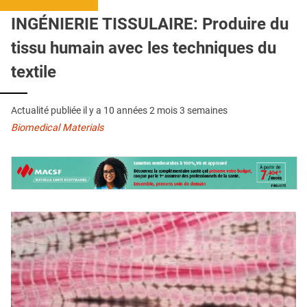
QUI SOMMES-NOUS ?
INGÉNIERIE TISSULAIRE: Produire du
PUBLICITÉ
tissu humain avec les techniques du
CONDITIONS GÉNÉRALES
textile
CONTACT
Actualité publiée il y a
10 années 2 mois 3 semaines
CRÉDITS
Biomedical Materials