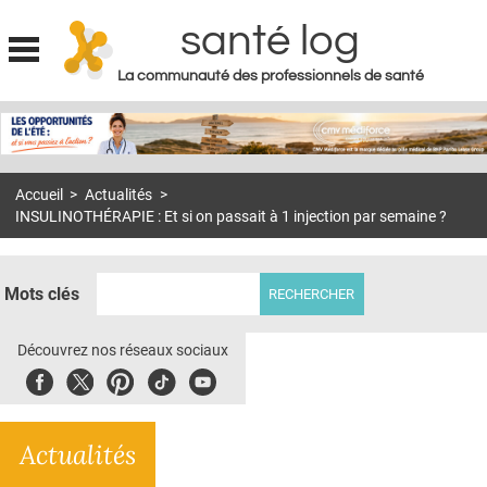
santé log
La communauté des professionnels de santé
Jump to navigation
MON COMPTE
ABONNEMENT
Accueil
>
Actualités
>
S'ABONNER À LA REVUE SOIN À DOMICILE
INSULINOTHÉRAPIE : Et si on passait à 1 injection par semaine ?
ACTUS
DOSSIERS
Mots clés
RÉSEAUX
Découvrez nos réseaux sociaux
E-REVUE SAD
Facebook
Twitter
Pinterest
Tiktok
Youbute
THÉMA
Actualités
L'APP