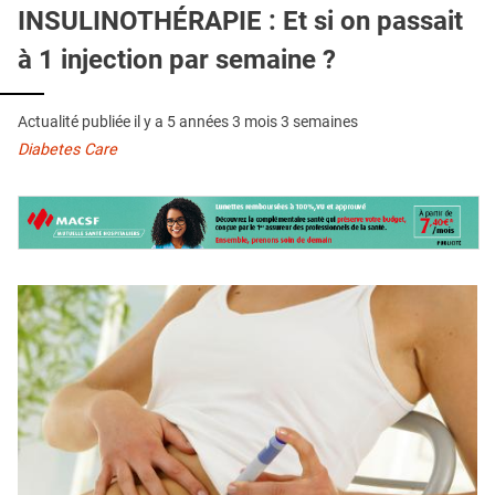
QUI SOMMES-NOUS ?
INSULINOTHÉRAPIE : Et si on passait
à 1 injection par semaine ?
PUBLICITÉ
CONDITIONS GÉNÉRALES
Actualité publiée il y a
5 années 3 mois 3 semaines
CONTACT
Diabetes Care
CRÉDITS