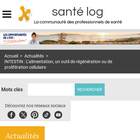
santé log
La communauté des professionnels de santé
Jump to navigation
MON COMPTE
ABONNEMENT
Accueil
>
Actualités
>
S'ABONNER À LA REVUE SOIN À DOMICILE
INTESTIN : L’alimentation, un outil de régénération ou de
prolifération cellulaire
ACTUS
DOSSIERS
Mots clés
RÉSEAUX
Découvrez nos réseaux sociaux
E-REVUE SAD
Facebook
Twitter
Pinterest
Tiktok
Youbute
THÉMA
L'APP
Actualités