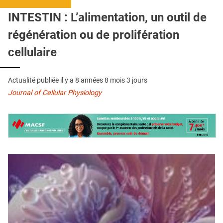
QUI SOMMES-NOUS ?
INTESTIN : L’alimentation, un outil de
PUBLICITÉ
régénération ou de prolifération
CONDITIONS GÉNÉRALES
cellulaire
CONTACT
Actualité publiée il y a
8 années 8 mois 3 jours
CRÉDITS
Journal of Cellular Physiology