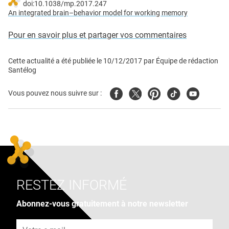
doi:10.1038/mp.2017.247
An integrated brain–behavior model for working memory
Pour en savoir plus et partager vos commentaires
Cette actualité a été publiée le
10/12/2017
par
Équipe de rédaction
Santélog
Facebook
Twitter
Pinterest
Tiktok
Youtube
Vous pouvez nous suivre sur :
RESTEZ INFORMÉ
Abonnez-vous gratuitement à notre newsletter
Adresse e-mail