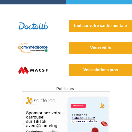
tout sur votre santé mentale
Vos crédits
Vos solutions pros
Publicités :