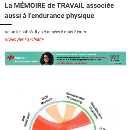
QUI SOMMES-NOUS ?
La MÉMOIRE de TRAVAIL associée
aussi à l’endurance physique
PUBLICITÉ
CONDITIONS GÉNÉRALES
Actualité publiée il y a
8 années 8 mois 2 jours
CONTACT
Molecular Psychiatry
CRÉDITS