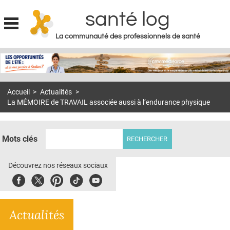
santé log
La communauté des professionnels de santé
Jump to navigation
MON COMPTE
ABONNEMENT
Accueil
>
Actualités
>
S'ABONNER À LA REVUE SOIN À DOMICILE
La MÉMOIRE de TRAVAIL associée aussi à l’endurance physique
ACTUS
DOSSIERS
Mots clés
RÉSEAUX
Découvrez nos réseaux sociaux
E-REVUE SAD
Facebook
Twitter
Pinterest
Tiktok
Youbute
THÉMA
Actualités
L'APP