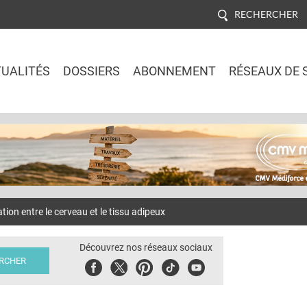
RECHERCHER
UALITÉS
DOSSIERS
ABONNEMENT
RÉSEAUX DE 
Jump to navigation
on entre le cerveau et le tissu adipeux
Découvrez nos réseaux sociaux
Facebook
Twitter
Pinterest
Tiktok
Youbute