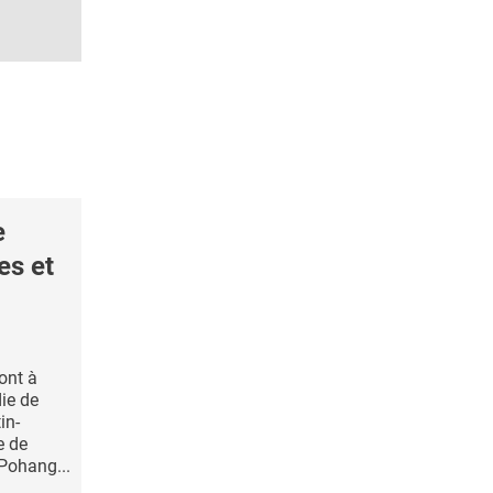
e
es et
ont à
ie de
in-
e de
 Pohang...