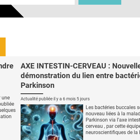
ndre
AXE INTESTIN-CERVEAU : Nouvell
démonstration du lien entre bactéri
Parkinson
r une
Actualité publiée il y a
6 mois 5 jours
publiée
Les bactéries buccales s
uelques
nouveau liées à la malad
ation
Parkinson via l'axe intest
cerveau , par cette équip
neuroscientifiques de la