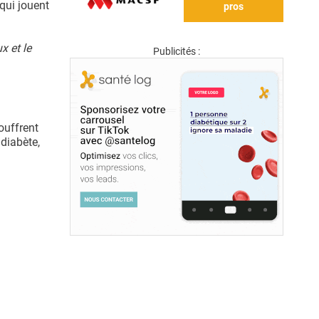
qui jouent
pros
x et le
Publicités :
ouffrent
diabète,