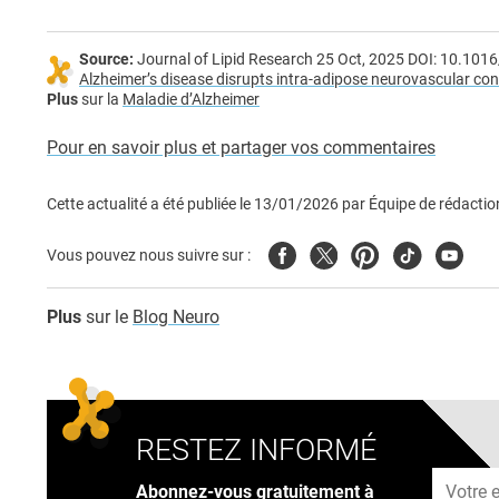
Source:
Journal of Lipid Research 25 Oct, 2025 DOI: 10.1016
Alzheimer’s disease disrupts intra-adipose neurovascular con
Plus
sur la
Maladie d’Alzheimer
Pour en savoir plus et partager vos commentaires
Cette actualité a été publiée le
13/01/2026
par
Équipe de rédactio
Facebook
Twitter
Pinterest
Tiktok
Youtub
Vous pouvez nous suivre sur :
Plus
sur le
Blog Neuro
RESTEZ INFORMÉ
Adresse
Abonnez-vous gratuitement à