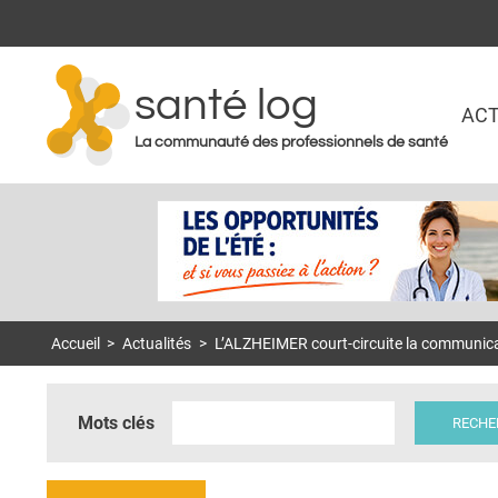
santé log
ACT
La communauté des professionnels de santé
Accueil
>
Actualités
>
L’ALZHEIMER court-circuite la communicati
Mots clés