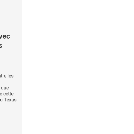
vec
s
tre les
, que
e cette
du Texas