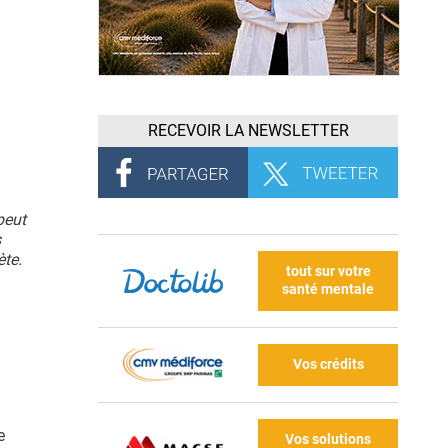
RECEVOIR LA NEWSLETTER
peut
s
ète.
tout sur votre
santé mentale
Vos crédits
e
Vos solutions