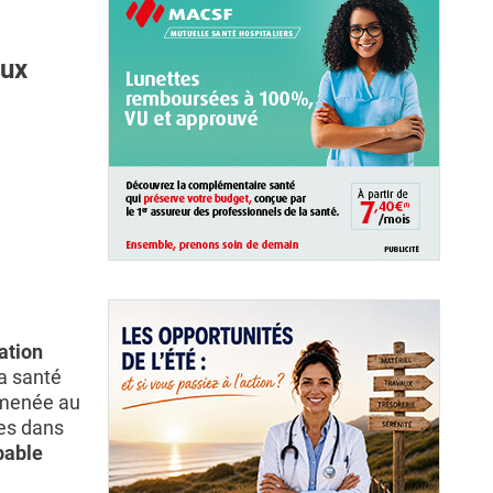
eux
ation
la santé
 menée au
es dans
bable