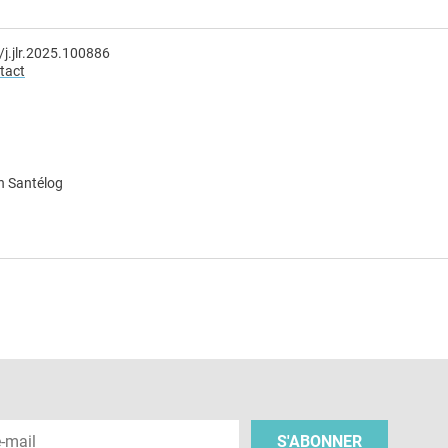
/j.jlr.2025.100886
tact
n Santélog
e
 e-mail
S'ABONNER