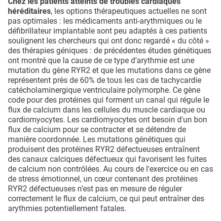
Chez les patients atteints de troubles cardiaques
héréditaires
, les options thérapeutiques actuelles ne sont
pas optimales : les médicaments anti-arythmiques ou le
défibrillateur implantable sont peu adaptés à ces patients
soulignent les chercheurs qui ont donc regardé « du côté »
des thérapies géniques : de précédentes études génétiques
ont montré que la cause de ce type d’arythmie est une
mutation du gène RYR2 et que les mutations dans ce gène
représentent près de 60% de tous les cas de tachycardie
catécholaminergique ventriculaire polymorphe. Ce gène
code pour des protéines qui forment un canal qui régule le
flux de calcium dans les cellules du muscle cardiaque ou
cardiomyocytes. Les cardiomyocytes ont besoin d'un bon
flux de calcium pour se contracter et se détendre de
manière coordonnée. Les mutations génétiques qui
produisent des protéines RYR2 défectueuses entraînent
des canaux calciques défectueux qui favorisent les fuites
de calcium non contrôlées. Au cours de l'exercice ou en cas
de stress émotionnel, un cœur contenant des protéines
RYR2 défectueuses n’est pas en mesure de réguler
correctement le flux de calcium, ce qui peut entraîner des
arythmies potentiellement fatales.