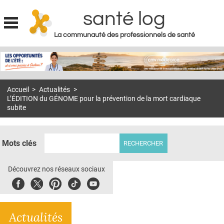
santé log
La communauté des professionnels de santé
Jump to navigation
MON COMPTE
ABONNEMENT
Accueil
>
Actualités
>
S'ABONNER À LA REVUE SOIN À DOMICILE
L’ÉDITION du GÉNOME pour la prévention de la mort cardiaque
subite
ACTUS
DOSSIERS
Mots clés
RÉSEAUX
Découvrez nos réseaux sociaux
E-REVUE SAD
Facebook
Twitter
Pinterest
Tiktok
Youbute
THÉMA
L'APP
Actualités