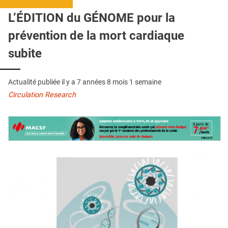
QUI SOMMES-NOUS ?
L’ÉDITION du GÉNOME pour la
PUBLICITÉ
prévention de la mort cardiaque
CONDITIONS GÉNÉRALES
subite
CONTACT
Actualité publiée il y a
7 années 8 mois 1 semaine
CRÉDITS
Circulation Research