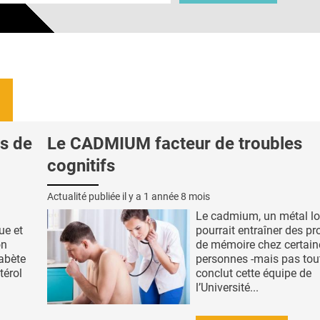
s de
Le CADMIUM facteur de troubles
cognitifs
Actualité publiée il y a
1 année 8 mois
Le cadmium, un métal lo
ue et
pourrait entraîner des p
on
de mémoire chez certain
iabète
personnes -mais pas tout
térol
conclut cette équipe de
l’Université...