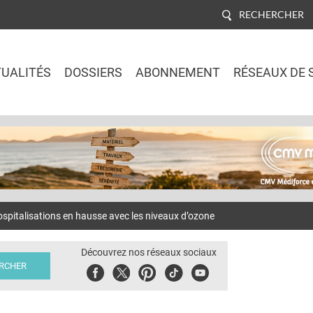
RECHERCHER
UALITÉS
DOSSIERS
ABONNEMENT
RÉSEAUX DE 
Jump to navigation
talisations en hausse avec les niveaux d’ozone
Découvrez nos réseaux sociaux
Facebook
Twitter
Pinterest
Tiktok
Youbute