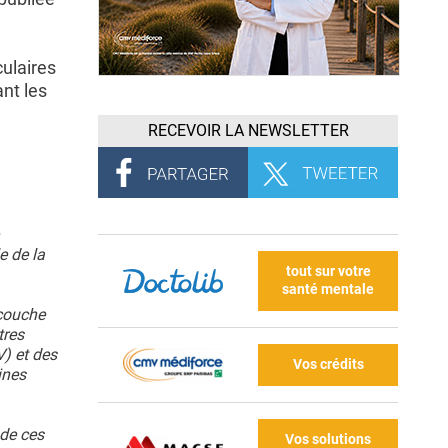
culaires
nt les
RECEVOIR LA NEWSLETTER
e de la
tout sur votre
santé mentale
 couche
tres
V) et des
Vos crédits
ines
 de ces
Vos solutions