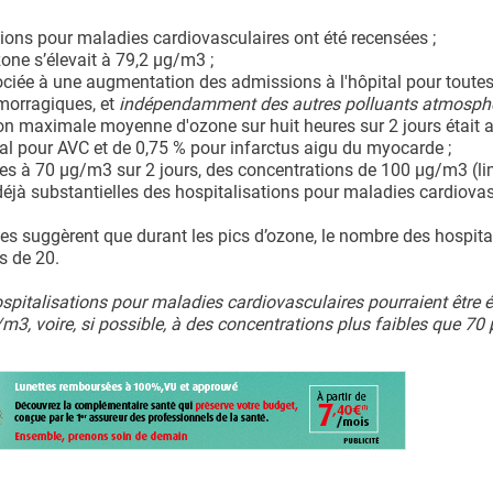
tions pour maladies cardiovasculaires ont été recensées ;
ne s’élevait à 79,2 μg/m3 ;
ociée à une augmentation des admissions à l'hôpital pour toutes
morragiques, et
indépendamment des autres polluants atmosph
 maximale moyenne d'ozone sur huit heures sur 2 jours était 
l pour AVC et de 0,75 % pour infarctus aigu du myocarde ;
s à 70 μg/m3 sur 2 jours, des concentrations de 100 µg/m3 (li
jà substantielles des hospitalisations pour maladies cardiovas
es suggèrent que durant les pics d’ozone, le nombre des hospita
s de 20.
italisations pour maladies cardiovasculaires pourraient être é
3, voire, si possible, à des concentrations plus faibles que 70