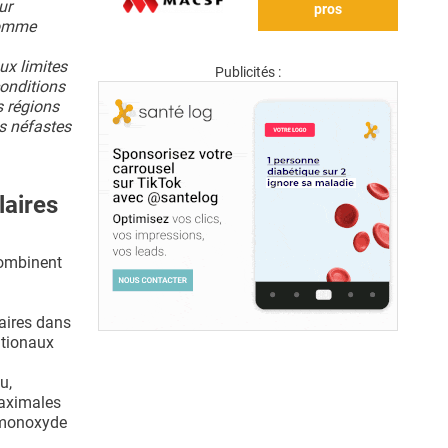
ur
pros
 comme
ux limites
Publicités :
conditions
s régions
s néfastes
laires
combinent
laires dans
ationaux
u,
maximales
e monoxyde