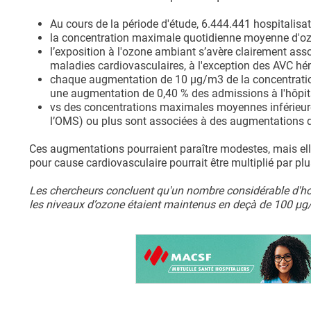
Au cours de la période d'étude, 6.444.441 hospitalisa
la concentration maximale quotidienne moyenne d'ozo
l’exposition à l'ozone ambiant s’avère clairement ass
maladies cardiovasculaires, à l'exception des AVC hé
chaque augmentation de 10 μg/m3 de la concentration
une augmentation de 0,40 % des admissions à l'hôpita
vs des concentrations maximales moyennes inférieure
l’OMS) ou plus sont associées à des augmentations dé
Ces augmentations pourraient paraître modestes, mais ell
pour cause cardiovasculaire pourrait être multiplié par plu
Les chercheurs concluent qu'un nombre considérable d'hosp
les niveaux d’ozone étaient maintenus en deçà de 100 μg/m