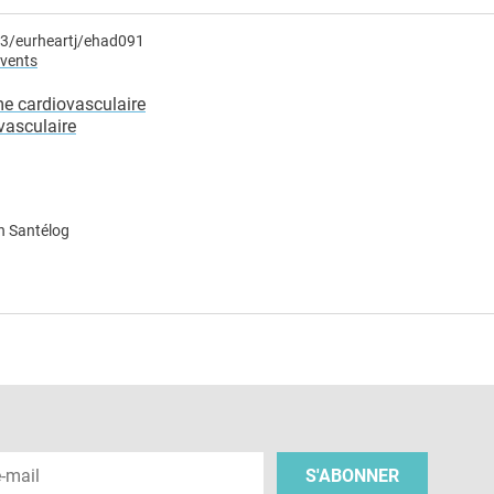
93/eurheartj/ehad091
events
me cardiovasculaire
vasculaire
n Santélog
e
 e-mail
S'ABONNER