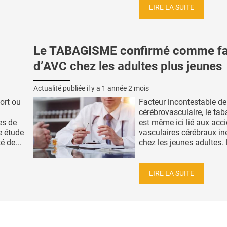
LIRE LA SUITE
Le TABAGISME confirmé comme fa
d’AVC chez les adultes plus jeunes
Actualité publiée il y a
1 année 2 mois
ort ou
Facteur incontestable de
cérébrovasculaire, le ta
es de
est même ici lié aux acc
e étude
vasculaires cérébraux in
é de...
chez les jeunes adultes. L’
LIRE LA SUITE