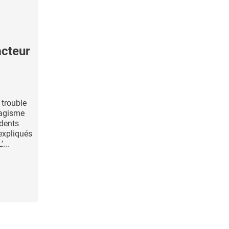
cteur
 trouble
bagisme
idents
expliqués
...