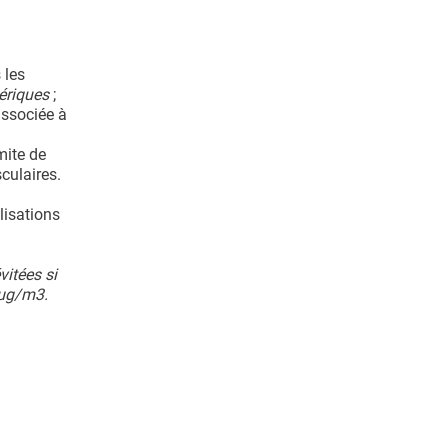
 les
ériques
;
associée à
mite de
culaires.
lisations
vitées si
 μg/m3.