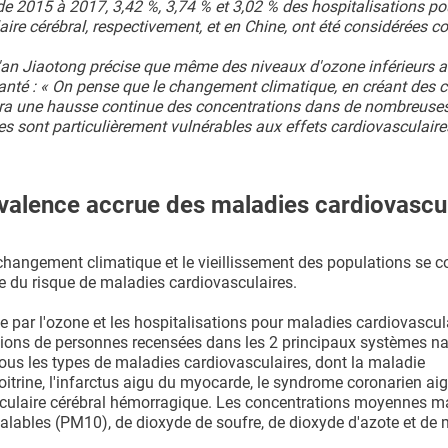
de 2015 à 2017, 3,42 %, 3,74 % et 3,02 % des hospitalisations po
aire cérébral, respectivement, et en Chine, ont été considérées
Xi'an Jiaotong précise que même des niveaux d'ozone inférieurs a
santé : « On pense que le changement climatique, en créant des 
era une hausse continue des concentrations dans de nombreuse
s sont particulièrement vulnérables aux effets cardiovasculaire
valence accrue des maladies cardiovascu
e changement climatique et le vieillissement des populations se 
e du risque de maladies cardiovasculaires.
e par l'ozone et les hospitalisations pour maladies cardiovascu
illions de personnes recensées dans les 2 principaux systèmes n
ous les types de maladies cardiovasculaires, dont la maladie
poitrine, l'infarctus aigu du myocarde, le syndrome coronarien aig
vasculaire cérébral hémorragique. Les concentrations moyennes 
nhalables (PM10), de dioxyde de soufre, de dioxyde d'azote et d