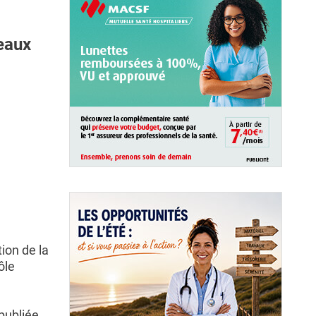
eaux
ion de la
ôle
publiée