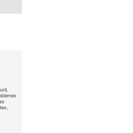
urd,
roblèmes
es
es-,