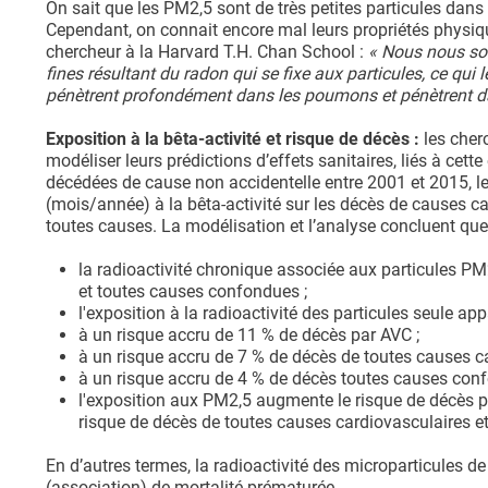
On sait que les PM2,5 sont de très petites particules dans 
Cependant, on connait encore mal leurs propriétés physique
chercheur à la Harvard T.H. Chan School :
« Nous nous somm
fines résultant du radon qui se fixe aux particules, ce qui l
pénètrent profondément dans les poumons et pénètrent dans
Exposition à la bêta-activité et risque de décès :
les cher
modéliser leurs prédictions d’effets sanitaires, liés à ce
décédées de cause non accidentelle entre 2001 et 2015, leu
(mois/année) à la bêta-activité sur les décès de causes ca
toutes causes. La modélisation et l’analyse concluent que
la radioactivité chronique associée aux particules PM
et toutes causes confondues ;
l'exposition à la radioactivité des particules seule ap
à un risque accru de 11 % de décès par AVC ;
à un risque accru de 7 % de décès de toutes causes ca
à un risque accru de 4 % de décès toutes causes con
l'exposition aux PM2,5 augmente le risque de décès pa
risque de décès de toutes causes cardiovasculaires e
En d’autres termes, la radioactivité des microparticules 
(association) de mortalité prématurée.