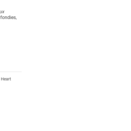
ux
ofondies,
 Heart