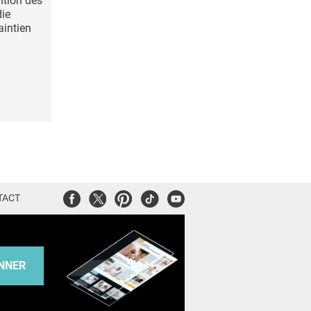
ntion des
ie
aintien
Facebook
Twitter
Pinterest
Tiktok
Youtube
TACT
NNER