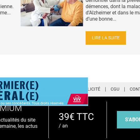
démontrer dans la préve
ienne.
démences, dont la malad
ome...
d’Alzheimer et dans le m
d’une bonne...
LIRE LA SUITE
LETTER
QUI SOMMES-NOUS ?
PUBLICITÉ
CGU
CON
EMIUM
39€ TTC
S'ABO
tualités du site
/ an
emaine, les actus