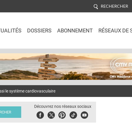
RECHERCHER
UALITÉS
DOSSIERS
ABONNEMENT
RÉSEAUX DE 
Jump to navigation
si le système cardiovasculaire
Découvrez nos réseaux sociaux
Facebook
Twitter
Pinterest
Tiktok
Youbute