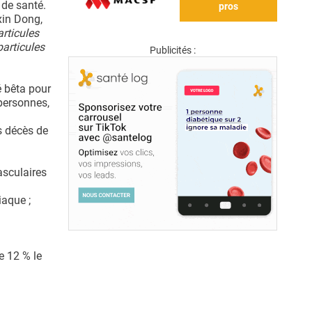
de santé.
pros
xin Dong,
rticules
particules
Publicités :
é bêta pour
 personnes,
s décès de
asculaires
iaque ;
e 12 % le