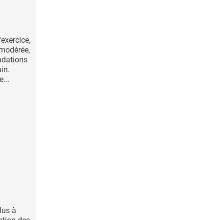
'exercice,
 modérée,
ndations
in.
...
lus à