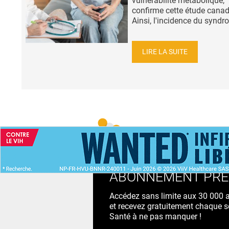
vulnérabilité métabolique,
confirme cette étude canad
Ainsi, l'incidence du syndr
LIRE LA SUITE
ACCUEIL
NEWS
ABONNEMENT PR
Accédez sans limite aux 30 000 ac
et recevez gratuitement chaque s
Santé à ne pas manquer !