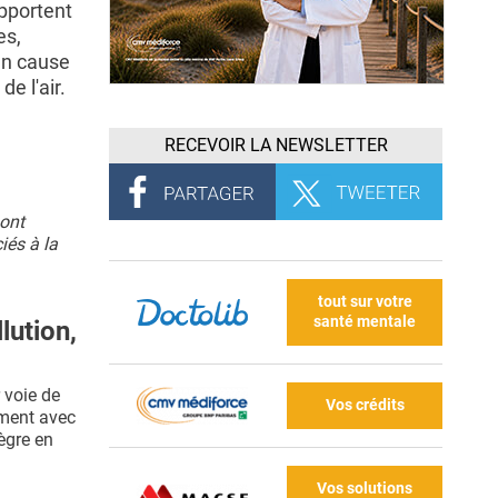
pportent
es,
en cause
de l'air.
RECEVOIR LA NEWSLETTER
 ont
iés à la
tout sur votre
santé mentale
lution,
 voie de
Vos crédits
ement avec
ègre en
Vos solutions