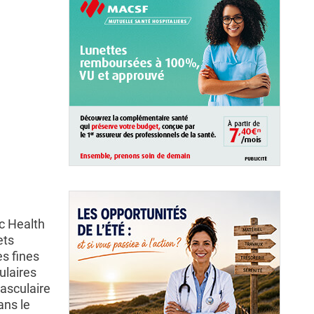
c Health
ets
es fines
ulaires
vasculaire
ans le