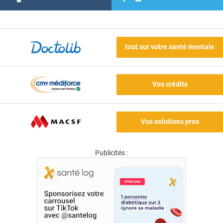
tout sur votre santé mentale
Vos crédits
Vos solutions pros
Publicités :