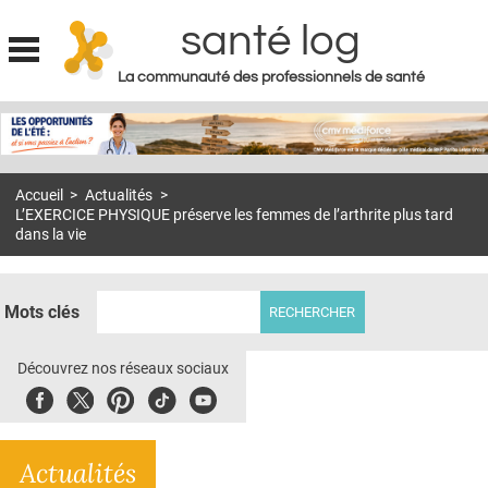
santé log
La communauté des professionnels de santé
Jump to navigation
MON COMPTE
ABONNEMENT
Accueil
>
Actualités
>
S'ABONNER À LA REVUE SOIN À DOMICILE
L’EXERCICE PHYSIQUE préserve les femmes de l’arthrite plus tard
dans la vie
ACTUS
DOSSIERS
Mots clés
RÉSEAUX
Découvrez nos réseaux sociaux
E-REVUE SAD
Facebook
Twitter
Pinterest
Tiktok
Youbute
THÉMA
L'APP
Actualités