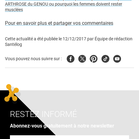
ARTHROSE du GENOU ou pourquoi les femmes doivent rester
musclées
Pour en savoir plus et partager vos commentaires
Cette actualité a été publiée le
12/12/2017
par
Équipe de rédaction
Santélog
Facebook
Twitter
Pinterest
Tiktok
Youtube
Vous pouvez nous suivre sur :
RESTEZ INFORMÉ
Abonnez-vous gratuitement à notre newsletter
Adresse e-mail