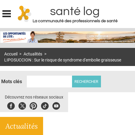
santé log
La communauté des professionnels de santé
Jump to navigation
MON COMPTE
ABONNEMENT
Accueil
>
Actualités
>
S'ABONNER À LA REVUE SOIN À DOMICILE
LIPOSUCCION : Sur le risque de syndrome d'embolie graisseuse
ACTUS
DOSSIERS
Mots clés
RÉSEAUX
Découvrez nos réseaux sociaux
E-REVUE SAD
Facebook
Twitter
Pinterest
Tiktok
Youbute
THÉMA
Actualités
L'APP