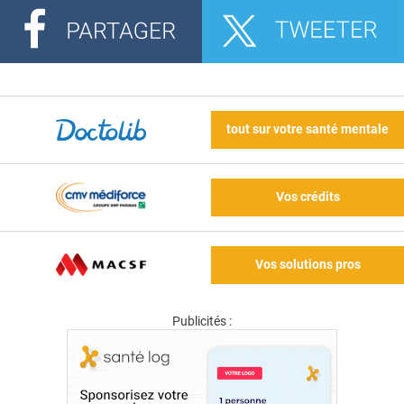
tout sur votre santé mentale
Vos crédits
Vos solutions pros
Publicités :