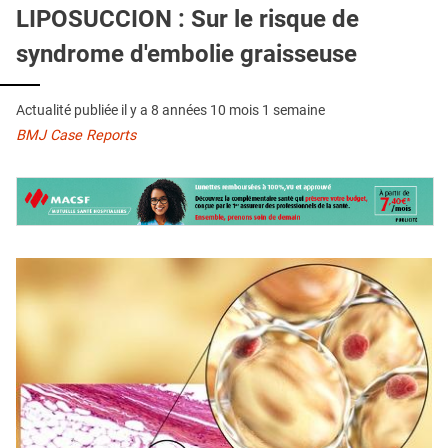
QUI SOMMES-NOUS ?
LIPOSUCCION : Sur le risque de
syndrome d'embolie graisseuse
PUBLICITÉ
CONDITIONS GÉNÉRALES
Actualité publiée il y a
8 années 10 mois 1 semaine
CONTACT
BMJ Case Reports
CRÉDITS