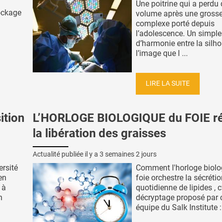
Une poitrine qui a perdu
ockage
volume après une gross
complexe porté depuis
l’adolescence. Un simple
d’harmonie entre la silho
l’image que l ...
LIRE LA SUITE
ition
L’HORLOGE BIOLOGIQUE du FOIE r
la libération des graisses
Actualité publiée il y a
3 semaines 2 jours
ersité
Comment l'horloge biolo
en
foie orchestre la sécréti
 à
quotidienne de lipides , c
n
décryptage proposé par 
équipe du Salk Institute : 