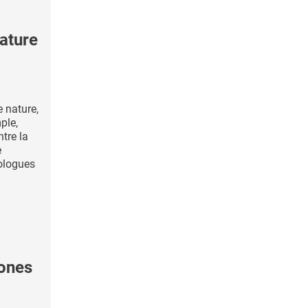
ature
 nature,
ple,
ntre la
e
ologues
mones