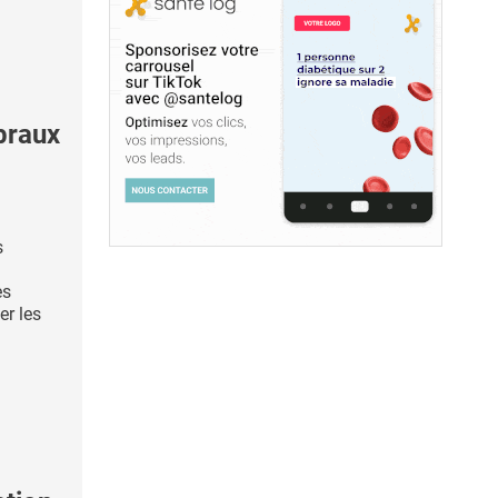
braux
s
es
er les