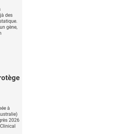
s
jà des
statique.
 un gène,
n
rotège
née à
ustralie)
grès 2026
Clinical