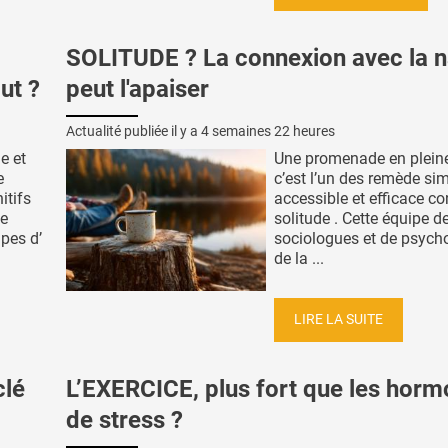
SOLITUDE ? La connexion avec la n
ut ?
peut l'apaiser
Actualité publiée il y a
4 semaines 22 heures
e et
Une promenade en pleine
e
c’est l’un des remède sim
itifs
accessible et efficace co
de
solitude . Cette équipe d
pes d’
sociologues et de psych
de la ...
LIRE LA SUITE
clé
L’EXERCICE, plus fort que les hor
de stress ?