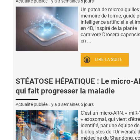
Actualité publiée il y a
3 semaines 5 jours
Un patch de microaiguilles
mémoire de forme, guidé p
intelligence artificielle et 
en 4D, inspiré de la plante
carnivore Drosera capensis
en ...
LIRE LA SUITE
STÉATOSE HÉPATIQUE : Le micro-
qui fait progresser la maladie
Actualité publiée il y a
3 semaines 5 jours
C’est un micro-ARN, « miR
» exosomal, qui vient d’être
identifié, par une équipe de
biologistes de l'Université 
médecine du Shandong, 