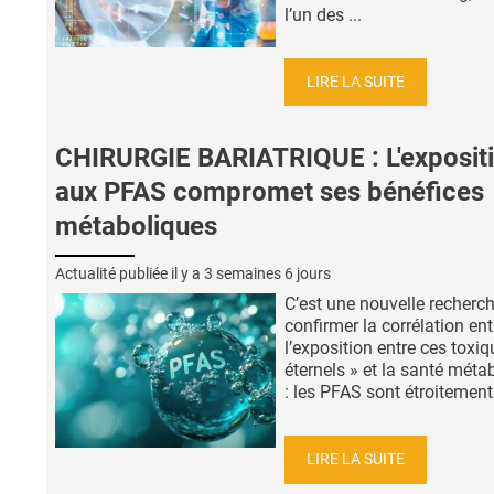
l’un des ...
LIRE LA SUITE
CHIRURGIE BARIATRIQUE : L'exposit
aux PFAS compromet ses bénéfices
métaboliques
Actualité publiée il y a
3 semaines 6 jours
C’est une nouvelle recherc
confirmer la corrélation ent
l’exposition entre ces toxiq
éternels » et la santé méta
: les PFAS sont étroitement 
LIRE LA SUITE