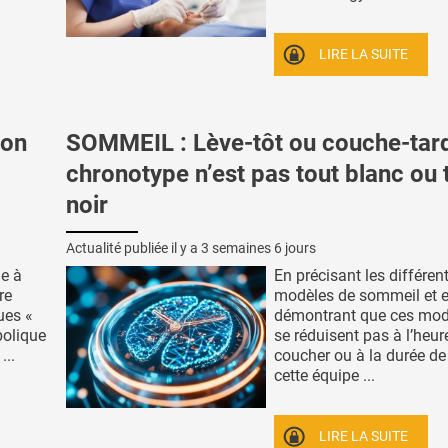
LIRE LA SUITE
ion
SOMMEIL : Lève-tôt ou couche-tard
chronotype n’est pas tout blanc ou 
noir
Actualité publiée il y a
3 semaines 6 jours
he à
En précisant les différen
re
modèles de sommeil et 
ues «
démontrant que ces mod
bolique
se réduisent pas à l’heur
...
coucher ou à la durée d
cette équipe ...
LIRE LA SUITE