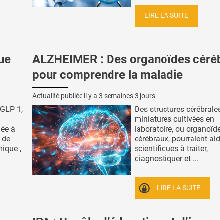
LIRE LA SUITE
ue
ALZHEIMER : Des organoïdes céré
pour comprendre la maladie
Actualité publiée il y a
3 semaines 3 jours
 GLP-1,
Des structures cérébrale
miniatures cultivées en
iée à
laboratoire, ou organoïd
 de
cérébraux, pourraient aid
ique ,
scientifiques à traiter,
diagnostiquer et ...
LIRE LA SUITE