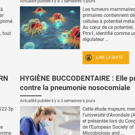
Actualité publiée il y a
3 semaines 5 jours
 à
Les tumeurs mammaire
ar
primaires contiennent dé
imprimé
cellules à potentiel méta
Au cœur de ce potentiel,
, tout
Prrx1, identifié comme u
régulateur ...
LIRE LA SUITE
ARN
HYGIÈNE BUCCODENTAIRE : Elle p
contre la pneumonie nosocomiale
Actualité publiée il y a
3 semaines 6 jours
-122-3p
Cette étude majeure, me
l'université d'Avondale (A
et présentée lors du Con
de
de l’European Society of 
comme
Microbiology and ...