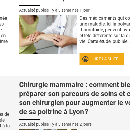
Actualité publiée il y a
3 semaines 1 jour
enée
Des médicaments qui c
es
une maladie, ici la polyar
e,
rhumatoïde, peuvent avo
 en
effets différents sur la q
gime
vie. Cette étude, publiée .
LIRE LA SUITE
Chirurgie mammaire : comment bi
préparer son parcours de soins et c
son chirurgien pour augmenter le 
de sa poitrine à Lyon ?
es de
èle
Actualité publiée il y a
3 semaines 2 jours
 à la