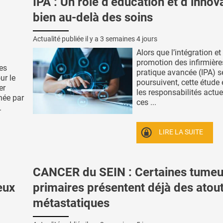
IPA : Un rôle d’éducation et d’innov
bien au-delà des soins
Actualité publiée il y a
3 semaines 4 jours
Alors que l’intégration et
promotion des infirmière
des
pratique avancée (IPA) s
ur le
poursuivent, cette étude
er
les responsabilités actue
née par
ces ...
.
LIRE LA SUITE
CANCER du SEIN : Certaines tumeu
eux
primaires présentent déjà des atou
métastatiques