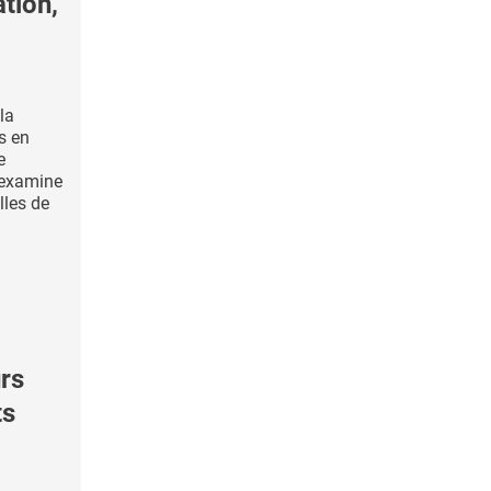
ation,
 la
s en
e
 examine
lles de
rs
ts