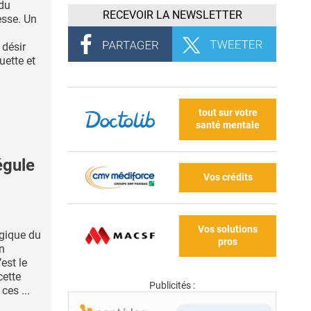
 du
RECEVOIR LA NEWSLETTER
esse. Un
 désir
uette et
tout sur votre
santé mentale
égule
Vos crédits
Vos solutions
gique du
pros
on
’est le
cette
Publicités :
ces ...