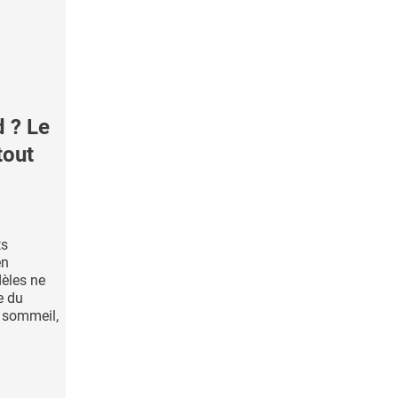
 ? Le
tout
ts
en
èles ne
e du
e sommeil,