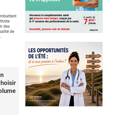
ombattent
thrite
ir des
ualité de
..
en
hoisir
volume