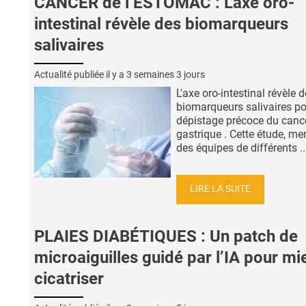
CANCER de l’ESTOMAC : L'axe oro-
intestinal révèle des biomarqueurs
salivaires
Actualité publiée il y a
3 semaines 3 jours
L'axe oro-intestinal révèle 
biomarqueurs salivaires po
dépistage précoce du canc
gastrique . Cette étude, me
des équipes de différents ..
LIRE LA SUITE
PLAIES DIABÉTIQUES : Un patch de
microaiguilles guidé par l’IA pour mi
cicatriser