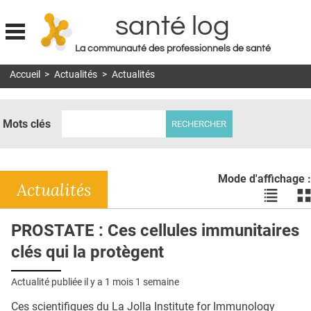
santé log
La communauté des professionnels de santé
Jump to navigation
Accueil
>
Actualités
>
Actualités
MON COMPTE
ABONNEMENT
Mots clés
S'ABONNER À LA REVUE SOIN À DOMICILE
ACTUS
Mode d'affichage :
DOSSIERS
Actualités
Voir
Vo
les
le
RÉSEAUX
actualité
ac
PROSTATE : Ces cellules immunitaires
en
en
E-REVUE SAD
clés qui la protègent
liste
bl
THÉMA
Actualité publiée il y a
1 mois 1 semaine
L'APP
Ces scientifiques du La Jolla Institute for Immunology