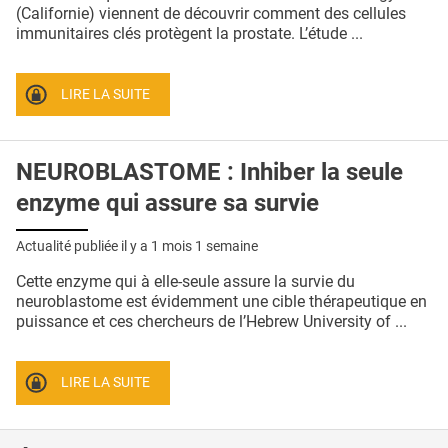
QUI SOMMES-NOUS ?
(Californie) viennent de découvrir comment des cellules
immunitaires clés protègent la prostate. L’étude ...
PUBLICITÉ
CONDITIONS GÉNÉRALES
LIRE LA SUITE
CONTACT
NEUROBLASTOME : Inhiber la seule
CRÉDITS
enzyme qui assure sa survie
Actualité publiée il y a
1 mois 1 semaine
Cette enzyme qui à elle-seule assure la survie du
neuroblastome est évidemment une cible thérapeutique en
puissance et ces chercheurs de l’Hebrew University of ...
LIRE LA SUITE