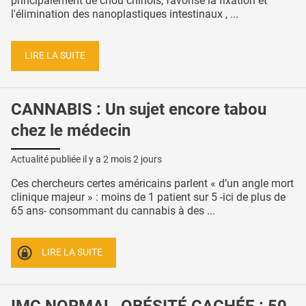
principalement de chou chinois, favorise la fixation et
l'élimination des nanoplastiques intestinaux , ...
LIRE LA SUITE
CANNABIS : Un sujet encore tabou
chez le médecin
Actualité publiée il y a
2 mois 2 jours
Ces chercheurs certes américains parlent « d’un angle mort
clinique majeur » : moins de 1 patient sur 5 -ici de plus de
65 ans- consommant du cannabis à des ...
LIRE LA SUITE
IMC NORMAL, OBÉSITÉ CACHÉE : 50