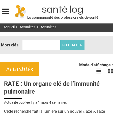
santé log
La communauté des professionnels de santé
Jump to navigation
Accueil
>
Actualités
>
Actualités
MON COMPTE
ABONNEMENT
Mots clés
S'ABONNER À LA REVUE SOIN À DOMICILE
ACTUS
Mode d'affichage :
DOSSIERS
Actualités
Voir
Vo
les
le
RÉSEAUX
actualité
ac
RATE : Un organe clé de l’immunité
en
en
E-REVUE SAD
pulmonaire
liste
bl
THÉMA
Actualité publiée il y a
1 mois 4 semaines
L'APP
Cette recherche fait la lumière sur un nouvel « axe », l'axe