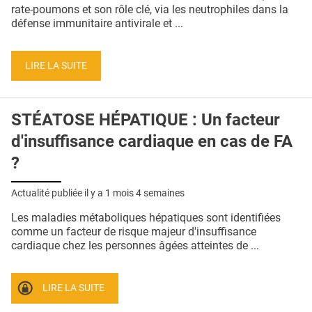
QUI SOMMES-NOUS ?
rate-poumons et son rôle clé, via les neutrophiles dans la
défense immunitaire antivirale et ...
PUBLICITÉ
CONDITIONS GÉNÉRALES
LIRE LA SUITE
CONTACT
STÉATOSE HÉPATIQUE : Un facteur
CRÉDITS
d'insuffisance cardiaque en cas de FA
?
Actualité publiée il y a
1 mois 4 semaines
Les maladies métaboliques hépatiques sont identifiées
comme un facteur de risque majeur d'insuffisance
cardiaque chez les personnes âgées atteintes de ...
LIRE LA SUITE