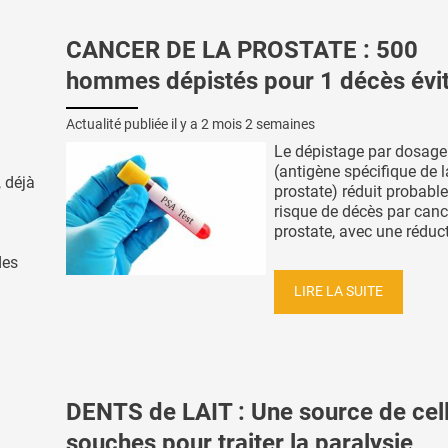
CANCER DE LA PROSTATE : 500
hommes dépistés pour 1 décès évi
Actualité publiée il y a
2 mois 2 semaines
Le dépistage par dosag
(antigène spécifique de l
 déjà
prostate) réduit probabl
risque de décès par canc
prostate, avec une réducti
des
LIRE LA SUITE
DENTS de LAIT : Une source de cel
souches pour traiter la paralysie