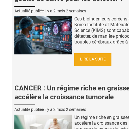
Actualité publiée il y a
2 mois 2 semaines
Ces bioingénieurs coréens
Korea Institute of Material
Science (KIMS) sont capab
détecter, de manière précoc
troubles cérébraux grâce à 
LIRE LA SUITE
CANCER : Un régime riche en graiss
accélère la croissance tumorale
Actualité publiée il y a
2 mois 2 semaines
Un régime riche en graisse
accélère la croissance des
tumeurs du cancer du sein 