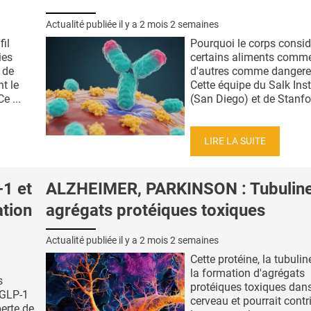
Actualité publiée il y a
2 mois 2 semaines
fil
Pourquoi le corps considè
ies
certains aliments comme
 de
d'autres comme dangere
nt le
Cette équipe du Salk Inst
e ...
(San Diego) et de Stanford
LIRE LA SUITE
1 et
ALZHEIMER, PARKINSON : Tubuline
ation
agrégats protéiques toxiques
Actualité publiée il y a
2 mois 2 semaines
Cette protéine, la tubulin
la formation d'agrégats
s
protéiques toxiques dans
 GLP-1
cerveau et pourrait contr
erte de