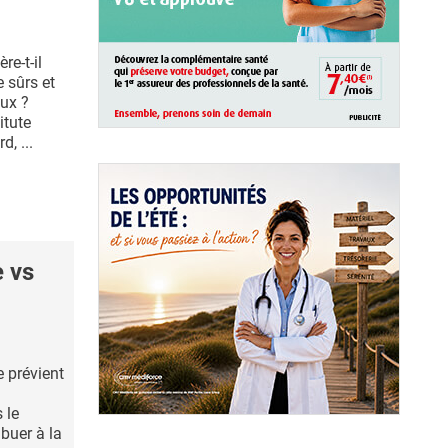
re-t-il
 sûrs et
ux ?
itute
, ...
 vs
e prévient
 le
ibuer à la