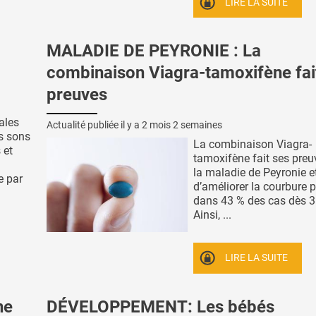
LIRE LA SUITE
MALADIE DE PEYRONIE : La
combinaison Viagra-tamoxifène fai
preuves
ales
Actualité publiée il y a
2 mois 2 semaines
es sons
La combinaison Viagra-
 et
tamoxifène fait ses pre
la maladie de Peyronie e
e par
d’améliorer la courbure 
dans 43 % des cas dès 3
Ainsi, ...
LIRE LA SUITE
ne
DÉVELOPPEMENT: Les bébés