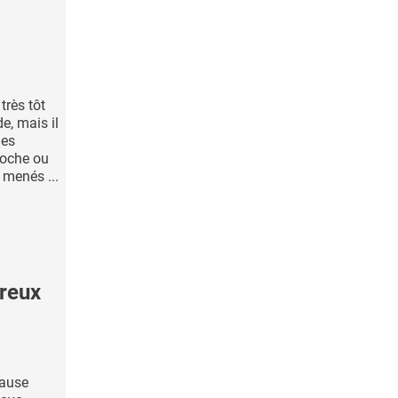
très tôt
e, mais il
mes
roche ou
 menés ...
reux
cause