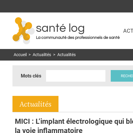
santé log
ACT
La communauté des professionnels de santé
Accueil
>
Actualités
>
Actualités
Mots clés
Actualités
MICI : L’implant électrologique qui b
la voie inflammatoire