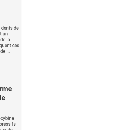
 dents de
t un
 de la
iquent ces
de ...
irme
de
ocybine
pressifs
taux de