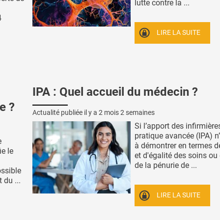
lutte contre la ...
4
LIRE LA SUITE
IPA : Quel accueil du médecin ?
e ?
Actualité publiée il y a
2 mois 2 semaines
Si l’apport des infirmière
pratique avancée (IPA) n’
e
à démontrer en termes de
ie le
et d'égalité des soins ou
de la pénurie de ...
ssible
 du ...
LIRE LA SUITE