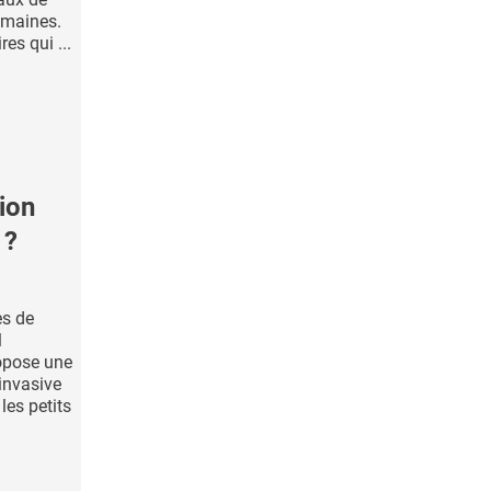
emaines.
es qui ...
ion
 ?
es de
l
opose une
invasive
les petits