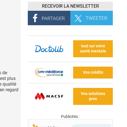
RECEVOIR LA NEWSLETTER
tout sur votre
santé mentale
Vos crédits
s de
est plus
 qualité
 en regard
Vos solutions
pros
Publicités :