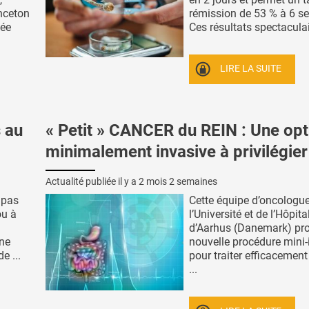
inceton
rémission de 53 % à 6 s
iée
Ces résultats spectaculair
LIRE LA SUITE
 au
« Petit » CANCER du REIN : Une opt
minimalement invasive à privilégier
Actualité publiée il y a
2 mois 2 semaines
 pas
Cette équipe d’oncologu
ou à
l’Université et de l’Hôpita
d’Aarhus (Danemark) pr
une
nouvelle procédure mini-
e ...
pour traiter efficacement 
...