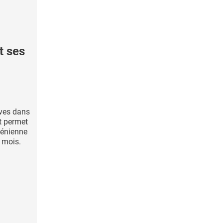
t ses
uves dans
t permet
pénienne
 mois.