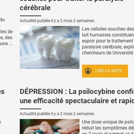
cérébrale
 du
Actualité publiée il y a
2 mois 2 semaines
s
Les cellules souches des
les de
lait humaines constituen
e, des
espoir pour le traitement
une ...
paralysie cérébrale, expl
chercheurs de Université 
LIRE LA SUITE
es
DÉPRESSION : La psilocybine conf
une efficacité spectaculaire et rapi
Actualité publiée il y a
2 mois 2 semaines
s
Une dose unique de psil
réduit les symptômes dé
,
en 2 jours et permet un 