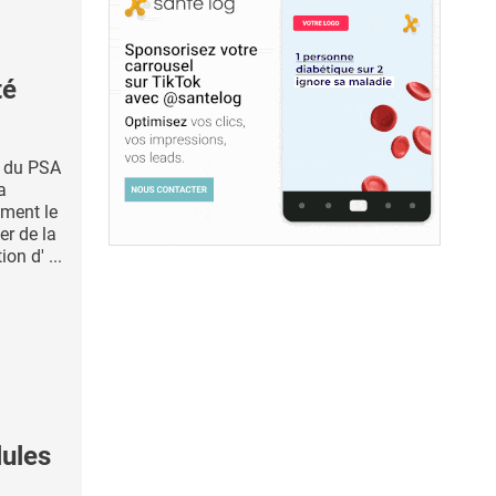
té
e du PSA
a
ement le
er de la
on d' ...
lules