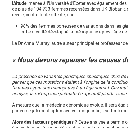
L’étude
, menée à l'Université d'Exeter avec également de
de plus de 104.733 femmes recensées dans UK Biobank, d
révèle, contre toute attente, que :
98% des femmes porteuses de variations dans les g
ont en réalité développé la ménopause après l’âge de 4
Le Dr Anna Murray, autre auteur principal et professeur de
« Nous devons repenser les causes d
La présence de variantes génétiques spécifiques chez 
penser que ces mutations étaient à l'origine de la condit
femmes ayant une ménopause à un âge normal. Ces mutatio
analyse, la ménopause prématurée apparaît plutôt causée
À mesure que la médecine génomique évolue, il sera égalem
pouvoir également optimiser leur diagnostic, leur traitemen
Alors des facteurs génétiques ?
Cette analyse a permis c
étaient jusque-là suspectés- qui auraient un impact beauco