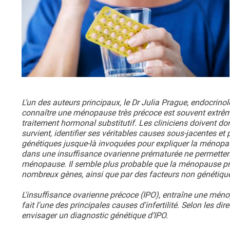
L’un des auteurs principaux, le Dr Julia Prague, endocrinolo
connaître une ménopause très précoce est souvent extrêmeme
traitement hormonal substitutif. Les cliniciens doivent 
survient, identifier ses véritables causes sous-jacentes et
génétiques jusque-là invoquées pour expliquer la ménopaus
dans une insuffisance ovarienne prématurée ne permettent 
ménopause. Il semble plus probable que la ménopause pr
nombreux gènes, ainsi que par des facteurs non génétique
L'insuffisance ovarienne précoce (IPO), entraîne une mén
fait l'une des principales causes d'infertilité. Selon les di
envisager un diagnostic génétique d’IPO.