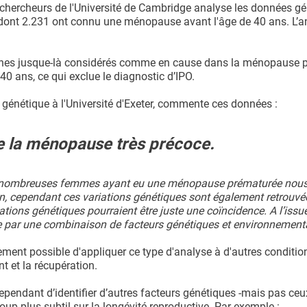
s chercheurs de l'Université de Cambridge analyse les données g
ont 2.231 ont connu une ménopause avant l'âge de 40 ans. L’a
ènes jusque-là considérés comme en cause dans la ménopause 
0 ans, ce qui exclue le diagnostic d’IPO.
 génétique à l'Université d'Exeter, commente ces données :
e la ménopause très précoce.
de nombreuses femmes ayant eu une ménopause prématurée nous 
ion, cependant ces variations génétiques sont également retrouvé
ns génétiques pourraient être juste une coïncidence. A l’issue
 par une combinaison de facteurs génétiques et environnement
ent possible d'appliquer ce type d'analyse à d'autres condition
t et la récupération.
ependant d’identifier d’autres facteurs génétiques -mais pas ceu
up plus subtil sur la longévité reproductive. Par exemple :