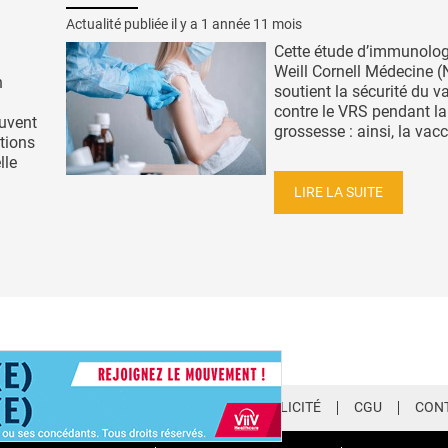
Actualité publiée il y a
1 année 11 mois
Cette étude d’immunolog
Weill Cornell Médecine 
n
soutient la sécurité du v
contre le VRS pendant la
uvent
grossesse : ainsi, la vacc
tions
lle
LIRE LA SUITE
LETTER
QUI SOMMES-NOUS ?
PUBLICITÉ
CGU
CON