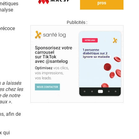
pros
énétiques
nalyse
Publicités :
précoce
a laissés
es chez les
 de notre
aux ».
s, afin de
x qui