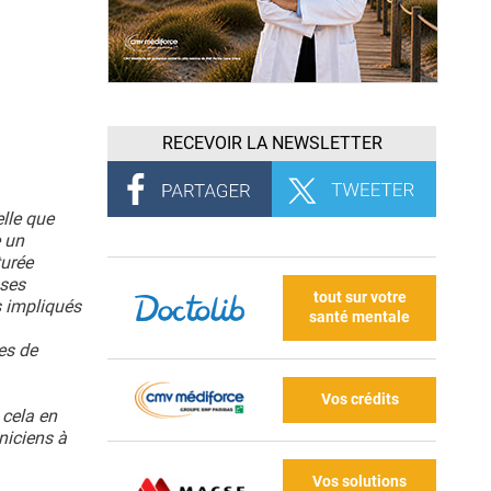
RECEVOIR LA NEWSLETTER
elle que
e un
turée
uses
tout sur votre
s impliqués
santé mentale
es de
Vos crédits
 cela en
iniciens à
Vos solutions