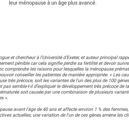
leur ménopause à un âge plus avancé.
gue et chercheur à l'Université d'Exeter, et auteur principal rapp
nt pénible car cela signifie perdre sa fertilité et devoir suivr
donc comprendre les raisons pour lesquelles la ménopause préma
 pouvoir conseiller les patientes de manière appropriée. « Les ca
e très précoce, soit les variantes de l'un des plus de 100 gène
pas semble-t-il d’expliquer le développement très précoce de la
ématurée soit causée par une combinaison de plusieurs variant
s ».
opause avant l'âge de 40 ans et affecte environ 1 % des femmes,
rectives actuelles, une variation de l'un de ces gènes amène les cl