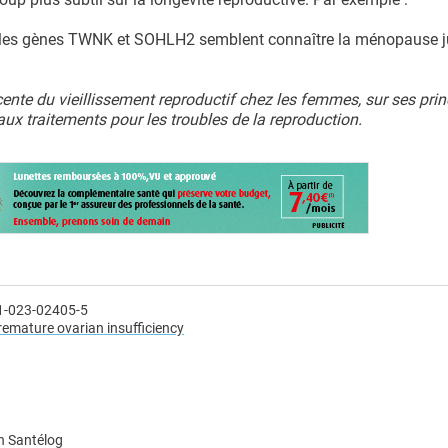
s les gènes TWNK et SOHLH2 semblent connaître la ménopause j
cente du vieillissement reproductif chez les femmes, sur ses pri
ux traitements pour les troubles de la reproduction.
1-023-02405-5
remature ovarian insufficiency
n Santélog