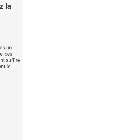
 la
ans un
e, ces
nt suffire
nt le