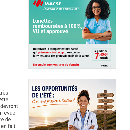
très
ette
 devront
a revue
re de
en fait