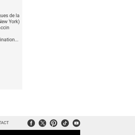
ues de la
(New York)
accin
ination...
Facebook
Twitter
Pinterest
Tiktok
Youtube
TACT